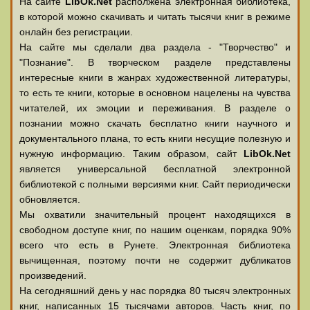
На сайте
LibOk.Net
располжена электронная библиотека,
в которой можно скачивать и читать тысячи книг в режиме
онлайн без регистрации.
На сайте мы сделали два раздела - "Творчество" и
"Познание". В творческом разделе представлены
интересные книги в жанрах художественной литературы,
то есть те книги, которые в основном нацелены на чувства
читателей, их эмоции и переживания. В разделе о
познании можно скачать бесплатно книги научного и
документального плана, то есть книги несущие полезную и
нужную информацию. Таким образом, сайт
LibOk.Net
является универсальной бесплатной электронной
библиотекой с полными версиями книг. Сайт периодически
обновляется.
Мы охватили значительный процент находящихся в
свободном доступе книг, по нашим оценкам, порядка 90%
всего что есть в Рунете. Электронная библиотека
вычищенная, поэтому почти не содержит дубликатов
произведений.
На сегодняшний день у нас порядка 80 тысяч электронных
книг, написанных 15 тысячами авторов. Часть книг, по