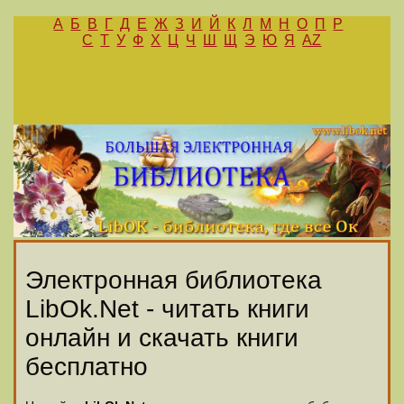
А
Б
В
Г
Д
Е
Ж
З
И
Й
К
Л
М
Н
О
П
Р
С
Т
У
Ф
Х
Ц
Ч
Ш
Щ
Э
Ю
Я
AZ
Электронная библиотека
LibOk.Net - читать книги
онлайн и скачать книги
бесплатно