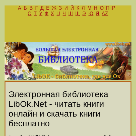
А
Б
В
Г
Д
Е
Ж
З
И
Й
К
Л
М
Н
О
П
Р
С
Т
У
Ф
Х
Ц
Ч
Ш
Щ
Э
Ю
Я
AZ
Электронная библиотека
LibOk.Net - читать книги
онлайн и скачать книги
бесплатно