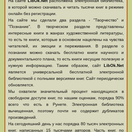
На сайте
LibOk.Net
располжена электронная библиотека,
в которой можно скачивать и читать тысячи книг в режиме
онлайн без регистрации.
На сайте мы сделали два раздела - "Творчество" и
"Познание". В творческом разделе представлены
интересные книги в жанрах художественной литературы,
то есть те книги, которые в основном нацелены на чувства
читателей, их эмоции и переживания. В разделе о
познании можно скачать бесплатно книги научного и
документального плана, то есть книги несущие полезную и
нужную информацию. Таким образом, сайт
LibOk.Net
является универсальной бесплатной электронной
библиотекой с полными версиями книг. Сайт периодически
обновляется.
Мы охватили значительный процент находящихся в
свободном доступе книг, по нашим оценкам, порядка 90%
всего что есть в Рунете. Электронная библиотека
вычищенная, поэтому почти не содержит дубликатов
произведений.
На сегодняшний день у нас порядка 80 тысяч электронных
книг, написанных 15 тысячами авторов. Часть книг, по