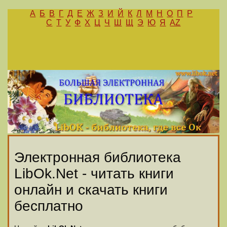
А
Б
В
Г
Д
Е
Ж
З
И
Й
К
Л
М
Н
О
П
Р
С
Т
У
Ф
Х
Ц
Ч
Ш
Щ
Э
Ю
Я
AZ
Электронная библиотека
LibOk.Net - читать книги
онлайн и скачать книги
бесплатно