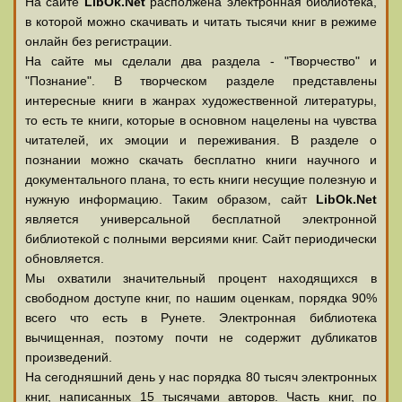
На сайте
LibOk.Net
располжена электронная библиотека,
в которой можно скачивать и читать тысячи книг в режиме
онлайн без регистрации.
На сайте мы сделали два раздела - "Творчество" и
"Познание". В творческом разделе представлены
интересные книги в жанрах художественной литературы,
то есть те книги, которые в основном нацелены на чувства
читателей, их эмоции и переживания. В разделе о
познании можно скачать бесплатно книги научного и
документального плана, то есть книги несущие полезную и
нужную информацию. Таким образом, сайт
LibOk.Net
является универсальной бесплатной электронной
библиотекой с полными версиями книг. Сайт периодически
обновляется.
Мы охватили значительный процент находящихся в
свободном доступе книг, по нашим оценкам, порядка 90%
всего что есть в Рунете. Электронная библиотека
вычищенная, поэтому почти не содержит дубликатов
произведений.
На сегодняшний день у нас порядка 80 тысяч электронных
книг, написанных 15 тысячами авторов. Часть книг, по