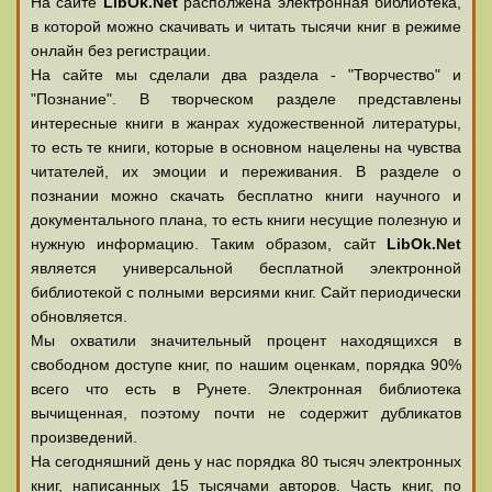
На сайте
LibOk.Net
располжена электронная библиотека,
в которой можно скачивать и читать тысячи книг в режиме
онлайн без регистрации.
На сайте мы сделали два раздела - "Творчество" и
"Познание". В творческом разделе представлены
интересные книги в жанрах художественной литературы,
то есть те книги, которые в основном нацелены на чувства
читателей, их эмоции и переживания. В разделе о
познании можно скачать бесплатно книги научного и
документального плана, то есть книги несущие полезную и
нужную информацию. Таким образом, сайт
LibOk.Net
является универсальной бесплатной электронной
библиотекой с полными версиями книг. Сайт периодически
обновляется.
Мы охватили значительный процент находящихся в
свободном доступе книг, по нашим оценкам, порядка 90%
всего что есть в Рунете. Электронная библиотека
вычищенная, поэтому почти не содержит дубликатов
произведений.
На сегодняшний день у нас порядка 80 тысяч электронных
книг, написанных 15 тысячами авторов. Часть книг, по