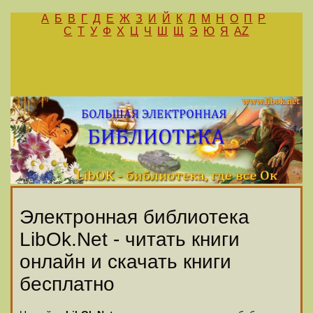
А
Б
В
Г
Д
Е
Ж
З
И
Й
К
Л
М
Н
О
П
Р
С
Т
У
Ф
Х
Ц
Ч
Ш
Щ
Э
Ю
Я
AZ
Электронная библиотека
LibOk.Net - читать книги
онлайн и скачать книги
бесплатно