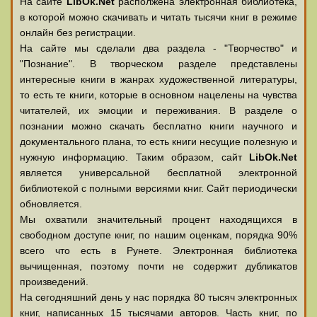
На сайте
LibOk.Net
располжена электронная библиотека,
в которой можно скачивать и читать тысячи книг в режиме
онлайн без регистрации.
На сайте мы сделали два раздела - "Творчество" и
"Познание". В творческом разделе представлены
интересные книги в жанрах художественной литературы,
то есть те книги, которые в основном нацелены на чувства
читателей, их эмоции и переживания. В разделе о
познании можно скачать бесплатно книги научного и
документального плана, то есть книги несущие полезную и
нужную информацию. Таким образом, сайт
LibOk.Net
является универсальной бесплатной электронной
библиотекой с полными версиями книг. Сайт периодически
обновляется.
Мы охватили значительный процент находящихся в
свободном доступе книг, по нашим оценкам, порядка 90%
всего что есть в Рунете. Электронная библиотека
вычищенная, поэтому почти не содержит дубликатов
произведений.
На сегодняшний день у нас порядка 80 тысяч электронных
книг, написанных 15 тысячами авторов. Часть книг, по