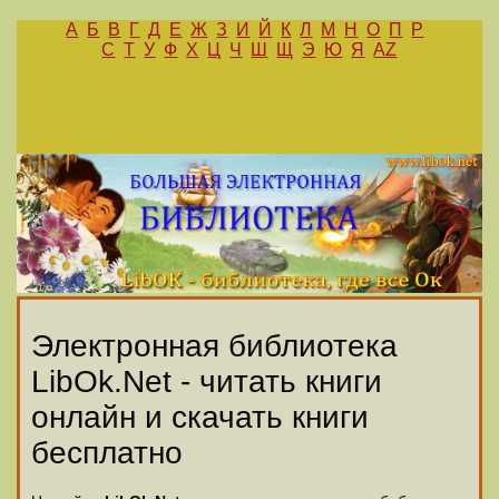
А
Б
В
Г
Д
Е
Ж
З
И
Й
К
Л
М
Н
О
П
Р
С
Т
У
Ф
Х
Ц
Ч
Ш
Щ
Э
Ю
Я
AZ
Электронная библиотека
LibOk.Net - читать книги
онлайн и скачать книги
бесплатно