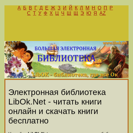
А
Б
В
Г
Д
Е
Ж
З
И
Й
К
Л
М
Н
О
П
Р
С
Т
У
Ф
Х
Ц
Ч
Ш
Щ
Э
Ю
Я
AZ
Электронная библиотека
LibOk.Net - читать книги
онлайн и скачать книги
бесплатно