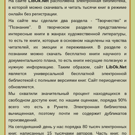
На сайте
LibOk.Net
располжена электронная библиотека,
в которой можно скачивать и читать тысячи книг в режиме
онлайн без регистрации.
На сайте мы сделали два раздела - "Творчество" и
"Познание". В творческом разделе представлены
интересные книги в жанрах художественной литературы,
то есть те книги, которые в основном нацелены на чувства
читателей, их эмоции и переживания. В разделе о
познании можно скачать бесплатно книги научного и
документального плана, то есть книги несущие полезную и
нужную информацию. Таким образом, сайт
LibOk.Net
является универсальной бесплатной электронной
библиотекой с полными версиями книг. Сайт периодически
обновляется.
Мы охватили значительный процент находящихся в
свободном доступе книг, по нашим оценкам, порядка 90%
всего что есть в Рунете. Электронная библиотека
вычищенная, поэтому почти не содержит дубликатов
произведений.
На сегодняшний день у нас порядка 80 тысяч электронных
книг, написанных 15 тысячами авторов. Часть книг, по