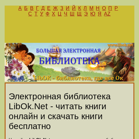
А
Б
В
Г
Д
Е
Ж
З
И
Й
К
Л
М
Н
О
П
Р
С
Т
У
Ф
Х
Ц
Ч
Ш
Щ
Э
Ю
Я
AZ
Электронная библиотека
LibOk.Net - читать книги
онлайн и скачать книги
бесплатно