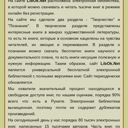
На сайте
LibOk.Net
располжена электронная библиотека,
в которой можно скачивать и читать тысячи книг в режиме
онлайн без регистрации.
На сайте мы сделали два раздела - "Творчество" и
"Познание". В творческом разделе представлены
интересные книги в жанрах художественной литературы,
то есть те книги, которые в основном нацелены на чувства
читателей, их эмоции и переживания. В разделе о
познании можно скачать бесплатно книги научного и
документального плана, то есть книги несущие полезную и
нужную информацию. Таким образом, сайт
LibOk.Net
является универсальной бесплатной электронной
библиотекой с полными версиями книг. Сайт периодически
обновляется.
Мы охватили значительный процент находящихся в
свободном доступе книг, по нашим оценкам, порядка 90%
всего что есть в Рунете. Электронная библиотека
вычищенная, поэтому почти не содержит дубликатов
произведений.
На сегодняшний день у нас порядка 80 тысяч электронных
книг, написанных 15 тысячами авторов. Часть книг, по