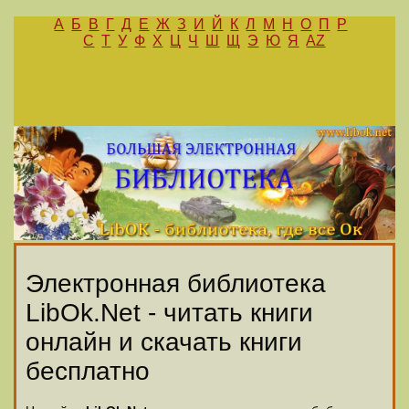
А
Б
В
Г
Д
Е
Ж
З
И
Й
К
Л
М
Н
О
П
Р
С
Т
У
Ф
Х
Ц
Ч
Ш
Щ
Э
Ю
Я
AZ
Электронная библиотека
LibOk.Net - читать книги
онлайн и скачать книги
бесплатно