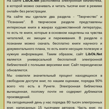
На сайте
LibOk.Net
располжена электронная библиотека,
в которой можно скачивать и читать тысячи книг в режиме
онлайн без регистрации.
На сайте мы сделали два раздела - "Творчество" и
"Познание". В творческом разделе представлены
интересные книги в жанрах художественной литературы,
то есть те книги, которые в основном нацелены на чувства
читателей, их эмоции и переживания. В разделе о
познании можно скачать бесплатно книги научного и
документального плана, то есть книги несущие полезную и
нужную информацию. Таким образом, сайт
LibOk.Net
является универсальной бесплатной электронной
библиотекой с полными версиями книг. Сайт периодически
обновляется.
Мы охватили значительный процент находящихся в
свободном доступе книг, по нашим оценкам, порядка 90%
всего что есть в Рунете. Электронная библиотека
вычищенная, поэтому почти не содержит дубликатов
произведений.
На сегодняшний день у нас порядка 80 тысяч электронных
книг, написанных 15 тысячами авторов. Часть книг, по