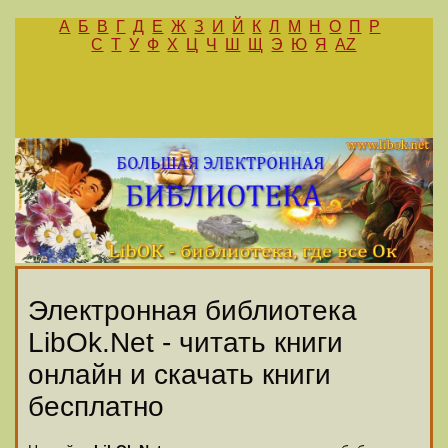
А
Б
В
Г
Д
Е
Ж
З
И
Й
К
Л
М
Н
О
П
Р
С
Т
У
Ф
Х
Ц
Ч
Ш
Щ
Э
Ю
Я
AZ
Электронная библиотека
LibOk.Net - читать книги
онлайн и скачать книги
бесплатно