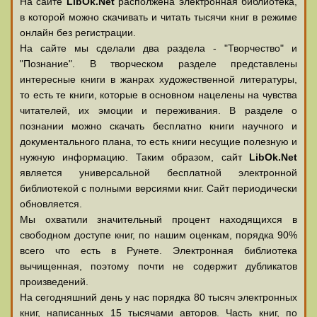
На сайте
LibOk.Net
располжена электронная библиотека,
в которой можно скачивать и читать тысячи книг в режиме
онлайн без регистрации.
На сайте мы сделали два раздела - "Творчество" и
"Познание". В творческом разделе представлены
интересные книги в жанрах художественной литературы,
то есть те книги, которые в основном нацелены на чувства
читателей, их эмоции и переживания. В разделе о
познании можно скачать бесплатно книги научного и
документального плана, то есть книги несущие полезную и
нужную информацию. Таким образом, сайт
LibOk.Net
является универсальной бесплатной электронной
библиотекой с полными версиями книг. Сайт периодически
обновляется.
Мы охватили значительный процент находящихся в
свободном доступе книг, по нашим оценкам, порядка 90%
всего что есть в Рунете. Электронная библиотека
вычищенная, поэтому почти не содержит дубликатов
произведений.
На сегодняшний день у нас порядка 80 тысяч электронных
книг, написанных 15 тысячами авторов. Часть книг, по