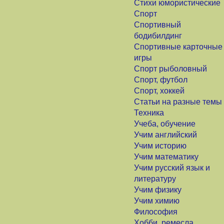
Стихи юмористические
Спорт
Спортивный
бодибилдинг
Спортивные карточные
игры
Спорт рыболовный
Спорт, футбол
Спорт, хоккей
Статьи на разные темы
Техника
Учеба, обучение
Учим английский
Учим историю
Учим математику
Учим русский язык и
литературу
Учим физику
Учим химию
Философия
Хобби, ремесла