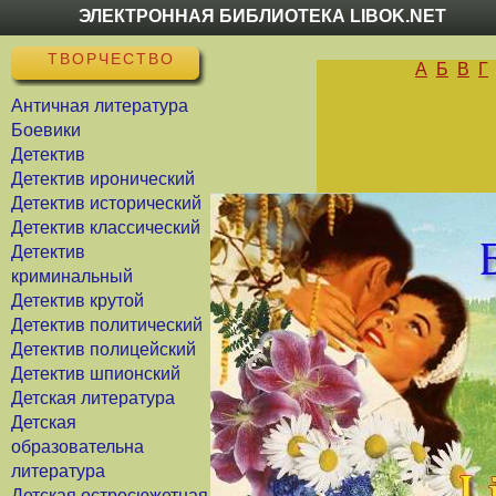
ЭЛЕКТРОННАЯ БИБЛИОТЕКА LIBOK.NET
ТВОРЧЕСТВО
А
Б
В
Г
Античная литература
Боевики
Детектив
Детектив иронический
Детектив исторический
Детектив классический
Детектив
криминальный
Детектив крутой
Детектив политический
Детектив полицейский
Детектив шпионский
Детская литература
Детская
образовательна
литература
Детская остросюжетная