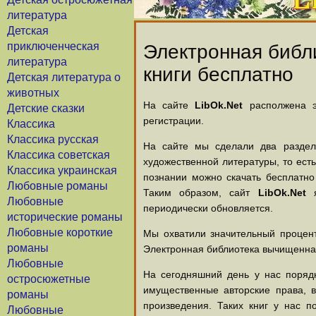
литература
Детская
приключенческая
Электронная библи
литература
книги бесплатно
Детская литература о
животных
На сайте
LibOk.Net
располжена эл
Детские сказки
регистрации.
Классика
Классика русская
На сайте мы сделали два раздела
Классика советская
художественной литературы, то есть
Классика украинская
познании можно скачать бесплатно
Любовные романы
Таким образом, сайт
LibOk.Net
я
Любовные
периодически обновляется.
исторические романы
Любовные короткие
Мы охватили значительный процент
романы
Электронная библиотека вычищенная
Любовные
На сегодняшний день у нас порядк
остросюжетные
имущественные авторские права, 
романы
произведения. Таких книг у нас п
Любовные