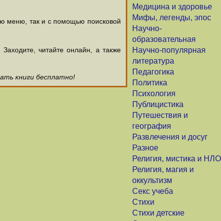
Медицина и здоровье
Мифы, легенды, эпос
ью меню, так и с помощью поисковой
Научно-
образовательная
аходите, читайте онлайн, а также
Научно-популярная
литература
Педагогика
чать книги бесплатно!
Политика
Психология
Публицистика
Путешествия и
география
Развлечения и досуг
Разное
Религия, мистика и НЛО
Религия, магия и
оккультизм
Секс учеба
Стихи
Стихи детские