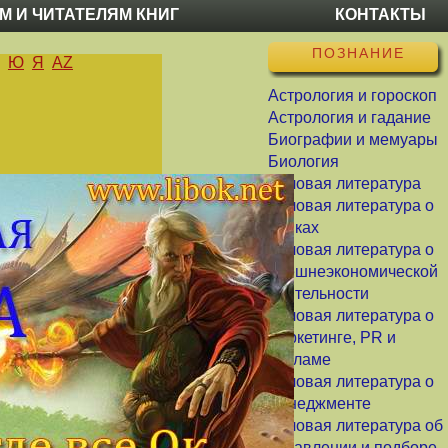
М И ЧИТАТЕЛЯМ КНИГ
КОНТАКТЫ
ПОЗНАНИЕ
Ю
Я
AZ
Астрология и гороскоп
Астрология и гадание
Биографии и мемуары
Биология
Деловая литература
Деловая литература о
банках
Деловая литература о
внешнеэкономической
деятельности
Деловая литература о
маркетинге, PR и
рекламе
Деловая литература о
менеджменте
Деловая литература об
управлении и подборе