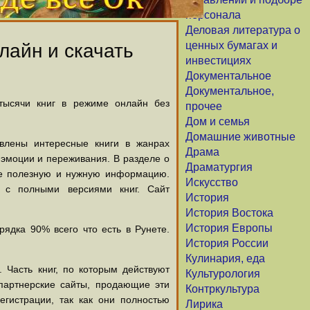
персонала
Деловая литература о
ценных бумагах и
лайн и скачать
инвестициях
Документальное
Документальное,
 тысячи книг в режиме онлайн без
прочее
Дом и семья
Домашние животные
авлены интересные книги в жанрах
Драма
х эмоции и переживания. В разделе о
Драматургия
щие полезную и нужную информацию.
Искусство
й с полными версиями книг. Сайт
История
История Востока
История Европы
ядка 90% всего что есть в Рунете.
История России
Кулинария, еда
 Часть книг, по которым действуют
Культурология
партнерские сайты, продающие эти
Контркультура
егистрации, так как они полностью
Лирика