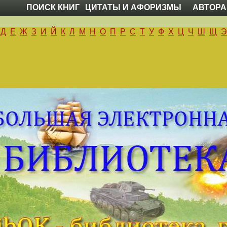
ПОИСК КНИГ
ЦИТАТЫ И АФОРИЗМЫ
АВТОРА
Д
Е
Ж
З
И
Й
К
Л
М
Н
О
П
Р
С
Т
У
Ф
Х
Ц
Ч
Ш
Щ
Э