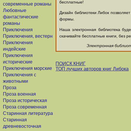
бесплатные!
современные романы
Любовные
Дизайн библиотеки Либок позволяет
фантастические
формы.
романы
Приключения
Наша электронная библиотека буд
Приключения, вестерн
скачивайте бесплатные книги, без ре
Приключения
Электронная библиоте
индейские
Приключения
исторические
ПОИСК КНИГ
Приключения морские
ТОП лучших авторов книг Либока
Приключения с
животными
Проза
Проза военная
Проза историческая
Проза современная
Старинная литература
Старинная
древневосточная