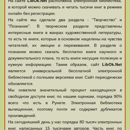
На сайте
LibOk.Net
располжена электронная библиотека,
в которой можно скачивать и читать тысячи книг в режиме
онлайн без регистрации.
На сайте мы сделали два раздела - "Творчество" и
"Познание". В творческом разделе представлены
интересные книги в жанрах художественной литературы,
то есть те книги, которые в основном нацелены на чувства
читателей, их эмоции и переживания. В разделе о
познании можно скачать бесплатно книги научного и
документального плана, то есть книги несущие полезную и
нужную информацию. Таким образом, сайт
LibOk.Net
является универсальной бесплатной электронной
библиотекой с полными версиями книг. Сайт периодически
обновляется.
Мы охватили значительный процент находящихся в
свободном доступе книг, по нашим оценкам, порядка 90%
всего что есть в Рунете. Электронная библиотека
вычищенная, поэтому почти не содержит дубликатов
произведений.
На сегодняшний день у нас порядка 80 тысяч электронных
книг, написанных 15 тысячами авторов. Часть книг, по