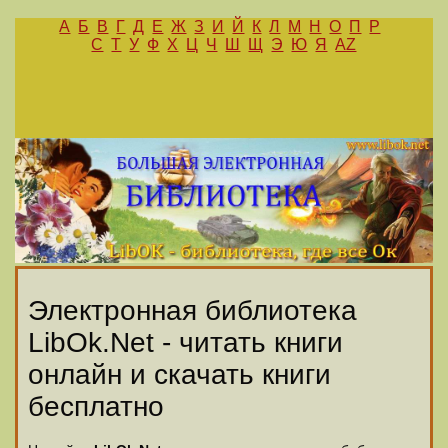
А
Б
В
Г
Д
Е
Ж
З
И
Й
К
Л
М
Н
О
П
Р
С
Т
У
Ф
Х
Ц
Ч
Ш
Щ
Э
Ю
Я
AZ
Электронная библиотека
LibOk.Net - читать книги
онлайн и скачать книги
бесплатно