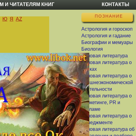
М И ЧИТАТЕЛЯМ КНИГ
КОНТАКТЫ
ПОЗНАНИЕ
Ю
Я
AZ
Астрология и гороскоп
Астрология и гадание
Биографии и мемуары
Биология
Деловая литература
Деловая литература о
банках
Деловая литература о
внешнеэкономической
деятельности
Деловая литература о
маркетинге, PR и
рекламе
Деловая литература о
менеджменте
Деловая литература об
управлении и подборе