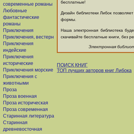
бесплатные!
современные романы
Любовные
Дизайн библиотеки Либок позволяет
фантастические
формы.
романы
Приключения
Наша электронная библиотека буд
Приключения, вестерн
скачивайте бесплатные книги, без ре
Приключения
Электронная библиоте
индейские
Приключения
исторические
ПОИСК КНИГ
Приключения морские
ТОП лучших авторов книг Либока
Приключения с
животными
Проза
Проза военная
Проза историческая
Проза современная
Старинная литература
Старинная
древневосточная