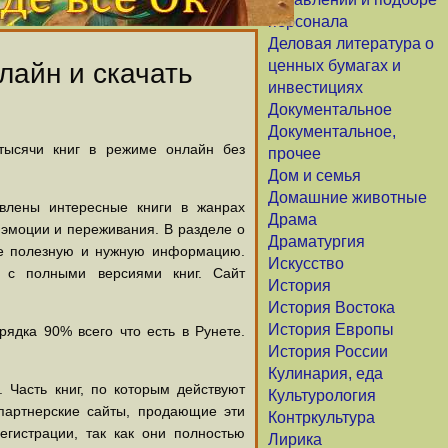
персонала
Деловая литература о
ценных бумагах и
лайн и скачать
инвестициях
Документальное
Документальное,
 тысячи книг в режиме онлайн без
прочее
Дом и семья
Домашние животные
авлены интересные книги в жанрах
Драма
х эмоции и переживания. В разделе о
Драматургия
щие полезную и нужную информацию.
Искусство
й с полными версиями книг. Сайт
История
История Востока
История Европы
ядка 90% всего что есть в Рунете.
История России
Кулинария, еда
 Часть книг, по которым действуют
Культурология
партнерские сайты, продающие эти
Контркультура
егистрации, так как они полностью
Лирика