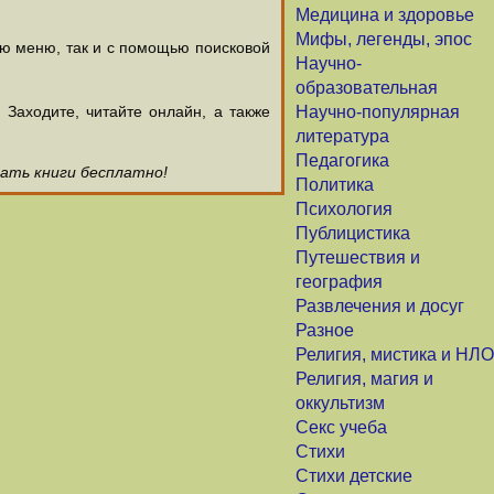
Медицина и здоровье
Мифы, легенды, эпос
ью меню, так и с помощью поисковой
Научно-
образовательная
аходите, читайте онлайн, а также
Научно-популярная
литература
Педагогика
чать книги бесплатно!
Политика
Психология
Публицистика
Путешествия и
география
Развлечения и досуг
Разное
Религия, мистика и НЛО
Религия, магия и
оккультизм
Секс учеба
Стихи
Стихи детские