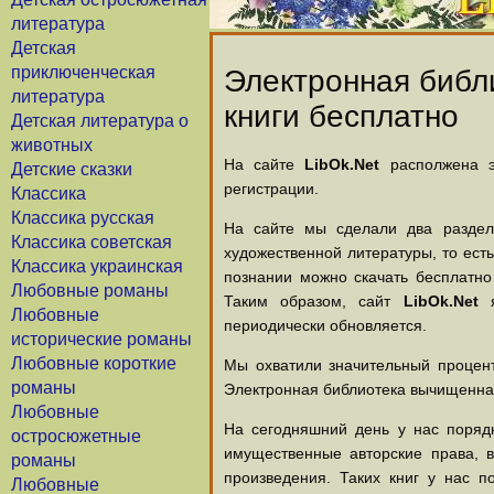
литература
Детская
приключенческая
Электронная библи
литература
книги бесплатно
Детская литература о
животных
На сайте
LibOk.Net
располжена эл
Детские сказки
регистрации.
Классика
Классика русская
На сайте мы сделали два раздела
Классика советская
художественной литературы, то есть
Классика украинская
познании можно скачать бесплатно
Любовные романы
Таким образом, сайт
LibOk.Net
я
Любовные
периодически обновляется.
исторические романы
Любовные короткие
Мы охватили значительный процент
романы
Электронная библиотека вычищенная
Любовные
На сегодняшний день у нас порядк
остросюжетные
имущественные авторские права, 
романы
произведения. Таких книг у нас п
Любовные