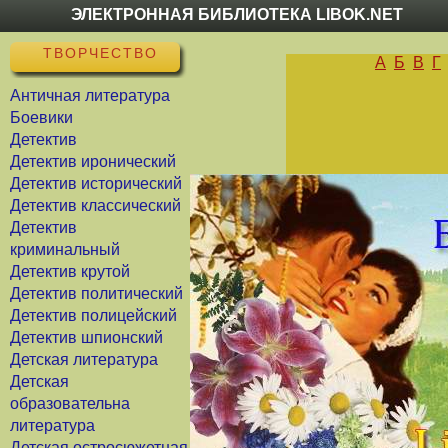
ЭЛЕКТРОННАЯ БИБЛИОТЕКА LIBOK.NET
ТВОРЧЕСТВО
А
Б
В
Г
Античная литература
Боевики
Детектив
Детектив иронический
Детектив исторический
Детектив классический
Детектив
криминальный
Детектив крутой
Детектив политический
Детектив полицейский
Детектив шпионский
Детская литература
Детская
образовательна
литература
Детская остросюжетная