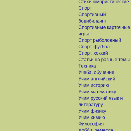
Стихи юмористические
Спорт
Спортивный
бодибилдинг
Спортивные карточные
игры
Спорт рыболовный
Спорт, футбол
Спорт, хоккей
Статьи на разные темы
Техника
Учеба, обучение
Учим английский
Учим историю
Учим математику
Учим русский язык и
литературу
Учим физику
Учим химию
Философия
Хобби, ремесла