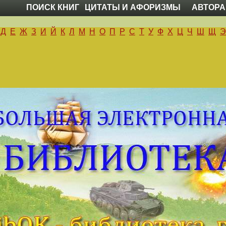
ПОИСК КНИГ
ЦИТАТЫ И АФОРИЗМЫ
АВТОРА
Д
Е
Ж
З
И
Й
К
Л
М
Н
О
П
Р
С
Т
У
Ф
Х
Ц
Ч
Ш
Щ
Э