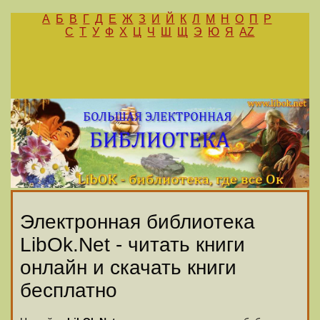
А
Б
В
Г
Д
Е
Ж
З
И
Й
К
Л
М
Н
О
П
Р
С
Т
У
Ф
Х
Ц
Ч
Ш
Щ
Э
Ю
Я
AZ
Электронная библиотека
LibOk.Net - читать книги
онлайн и скачать книги
бесплатно