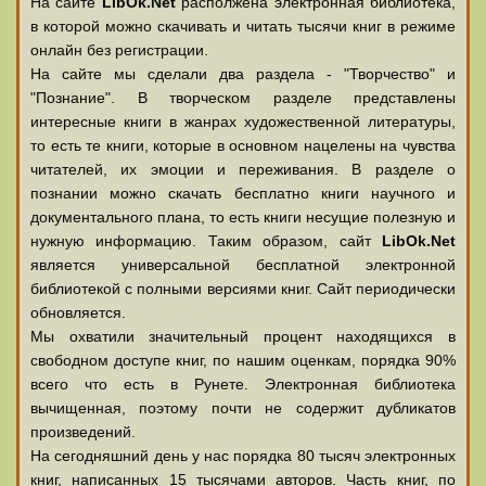
На сайте
LibOk.Net
располжена электронная библиотека,
в которой можно скачивать и читать тысячи книг в режиме
онлайн без регистрации.
На сайте мы сделали два раздела - "Творчество" и
"Познание". В творческом разделе представлены
интересные книги в жанрах художественной литературы,
то есть те книги, которые в основном нацелены на чувства
читателей, их эмоции и переживания. В разделе о
познании можно скачать бесплатно книги научного и
документального плана, то есть книги несущие полезную и
нужную информацию. Таким образом, сайт
LibOk.Net
является универсальной бесплатной электронной
библиотекой с полными версиями книг. Сайт периодически
обновляется.
Мы охватили значительный процент находящихся в
свободном доступе книг, по нашим оценкам, порядка 90%
всего что есть в Рунете. Электронная библиотека
вычищенная, поэтому почти не содержит дубликатов
произведений.
На сегодняшний день у нас порядка 80 тысяч электронных
книг, написанных 15 тысячами авторов. Часть книг, по