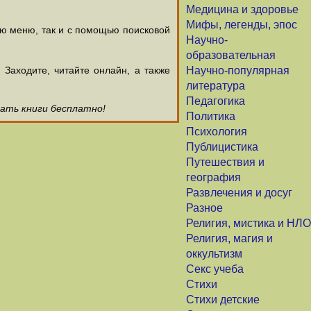
Медицина и здоровье
Мифы, легенды, эпос
ью меню, так и с помощью поисковой
Научно-
образовательная
аходите, читайте онлайн, а также
Научно-популярная
литература
Педагогика
чать книги бесплатно!
Политика
Психология
Публицистика
Путешествия и
география
Развлечения и досуг
Разное
Религия, мистика и НЛО
Религия, магия и
оккультизм
Секс учеба
Стихи
Стихи детские