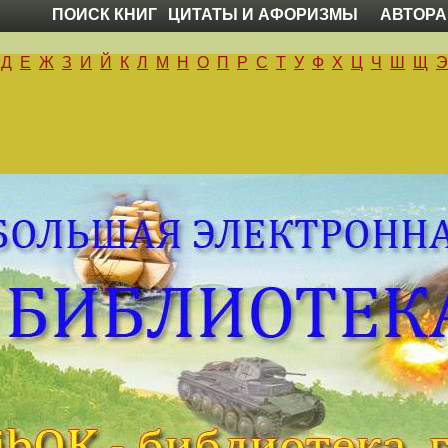
ПОИСК КНИГ
ЦИТАТЫ И АФОРИЗМЫ
АВТОРА
Д
Е
Ж
З
И
Й
К
Л
М
Н
О
П
Р
С
Т
У
Ф
Х
Ц
Ч
Ш
Щ
Э