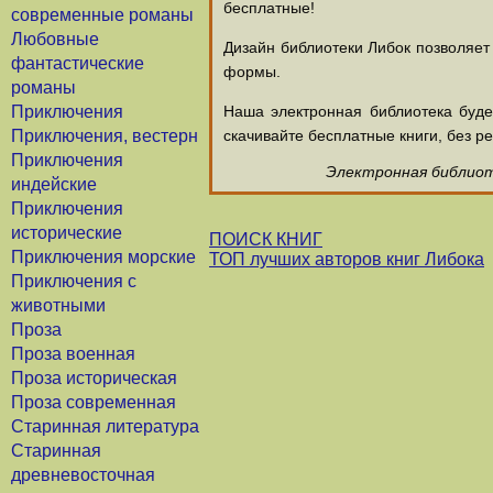
бесплатные!
современные романы
Любовные
Дизайн библиотеки Либок позволяет
фантастические
формы.
романы
Приключения
Наша электронная библиотека буд
Приключения, вестерн
скачивайте бесплатные книги, без ре
Приключения
Электронная библиоте
индейские
Приключения
исторические
ПОИСК КНИГ
Приключения морские
ТОП лучших авторов книг Либока
Приключения с
животными
Проза
Проза военная
Проза историческая
Проза современная
Старинная литература
Старинная
древневосточная