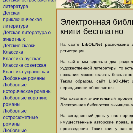
литература
Детская
приключенческая
Электронная библи
литература
книги бесплатно
Детская литература о
животных
На сайте
LibOk.Net
располжена эл
Детские сказки
регистрации.
Классика
Классика русская
На сайте мы сделали два раздела
Классика советская
художественной литературы, то есть
Классика украинская
познании можно скачать бесплатно
Любовные романы
Таким образом, сайт
LibOk.Net
я
Любовные
периодически обновляется.
исторические романы
Любовные короткие
Мы охватили значительный процент
романы
Электронная библиотека вычищенная
Любовные
На сегодняшний день у нас порядк
остросюжетные
имущественные авторские права, 
романы
произведения. Таких книг у нас п
Любовные