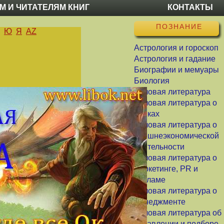
М И ЧИТАТЕЛЯМ КНИГ
КОНТАКТЫ
ПОЗНАНИЕ
Ю
Я
AZ
Астрология и гороскоп
Астрология и гадание
Биографии и мемуары
Биология
Деловая литература
Деловая литература о
банках
Деловая литература о
внешнеэкономической
деятельности
Деловая литература о
маркетинге, PR и
рекламе
Деловая литература о
менеджменте
Деловая литература об
управлении и подборе