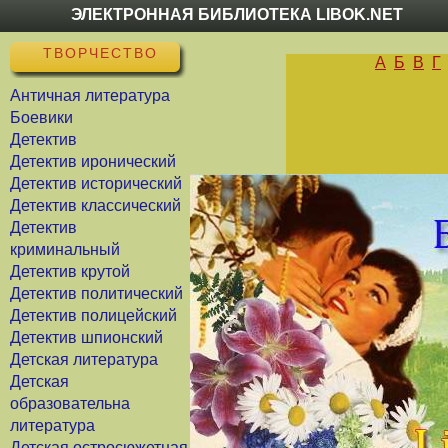
ЭЛЕКТРОННАЯ БИБЛИОТЕКА LIBOK.NET
ТВОРЧЕСТВО
А
Б
В
Г
Античная литература
Боевики
Детектив
Детектив иронический
Детектив исторический
Детектив классический
Детектив
криминальный
Детектив крутой
Детектив политический
Детектив полицейский
Детектив шпионский
Детская литература
Детская
образовательна
литература
Детская остросюжетная