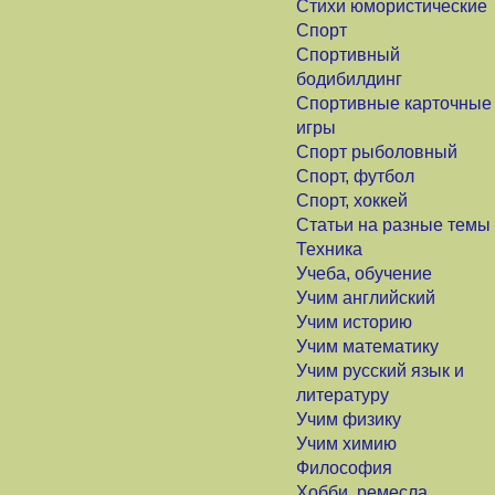
Стихи юмористические
Спорт
Спортивный
бодибилдинг
Спортивные карточные
игры
Спорт рыболовный
Спорт, футбол
Спорт, хоккей
Статьи на разные темы
Техника
Учеба, обучение
Учим английский
Учим историю
Учим математику
Учим русский язык и
литературу
Учим физику
Учим химию
Философия
Хобби, ремесла