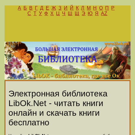
А
Б
В
Г
Д
Е
Ж
З
И
Й
К
Л
М
Н
О
П
Р
С
Т
У
Ф
Х
Ц
Ч
Ш
Щ
Э
Ю
Я
AZ
Электронная библиотека
LibOk.Net - читать книги
онлайн и скачать книги
бесплатно