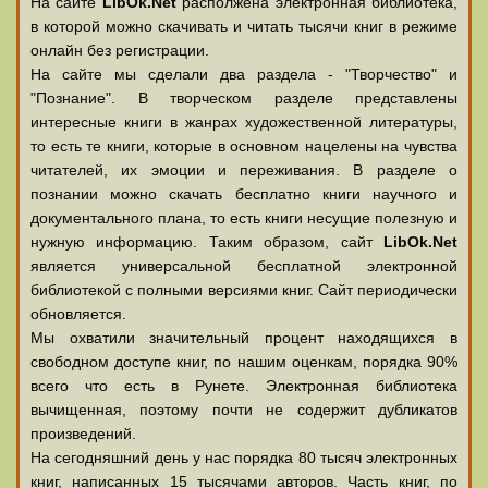
На сайте
LibOk.Net
располжена электронная библиотека,
в которой можно скачивать и читать тысячи книг в режиме
онлайн без регистрации.
На сайте мы сделали два раздела - "Творчество" и
"Познание". В творческом разделе представлены
интересные книги в жанрах художественной литературы,
то есть те книги, которые в основном нацелены на чувства
читателей, их эмоции и переживания. В разделе о
познании можно скачать бесплатно книги научного и
документального плана, то есть книги несущие полезную и
нужную информацию. Таким образом, сайт
LibOk.Net
является универсальной бесплатной электронной
библиотекой с полными версиями книг. Сайт периодически
обновляется.
Мы охватили значительный процент находящихся в
свободном доступе книг, по нашим оценкам, порядка 90%
всего что есть в Рунете. Электронная библиотека
вычищенная, поэтому почти не содержит дубликатов
произведений.
На сегодняшний день у нас порядка 80 тысяч электронных
книг, написанных 15 тысячами авторов. Часть книг, по