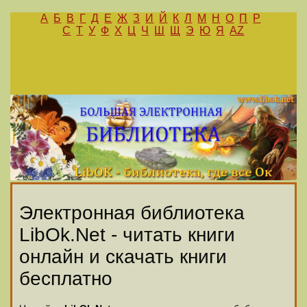
А
Б
В
Г
Д
Е
Ж
З
И
Й
К
Л
М
Н
О
П
Р
С
Т
У
Ф
Х
Ц
Ч
Ш
Щ
Э
Ю
Я
AZ
Электронная библиотека
LibOk.Net - читать книги
онлайн и скачать книги
бесплатно