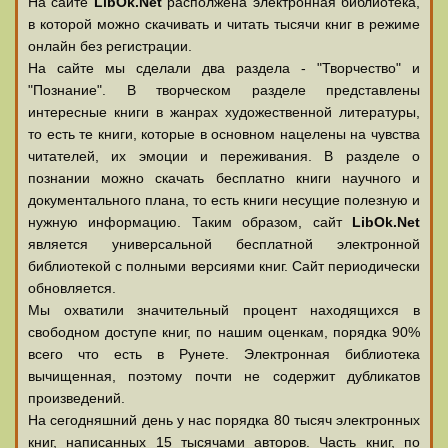
На сайте
LibOk.Net
располжена электронная библиотека,
в которой можно скачивать и читать тысячи книг в режиме
онлайн без регистрации.
На сайте мы сделали два раздела - "Творчество" и
"Познание". В творческом разделе представлены
интересные книги в жанрах художественной литературы,
то есть те книги, которые в основном нацелены на чувства
читателей, их эмоции и переживания. В разделе о
познании можно скачать бесплатно книги научного и
документального плана, то есть книги несущие полезную и
нужную информацию. Таким образом, сайт
LibOk.Net
является универсальной бесплатной электронной
библиотекой с полными версиями книг. Сайт периодически
обновляется.
Мы охватили значительный процент находящихся в
свободном доступе книг, по нашим оценкам, порядка 90%
всего что есть в Рунете. Электронная библиотека
вычищенная, поэтому почти не содержит дубликатов
произведений.
На сегодняшний день у нас порядка 80 тысяч электронных
книг, написанных 15 тысячами авторов. Часть книг, по