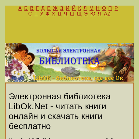
А
Б
В
Г
Д
Е
Ж
З
И
Й
К
Л
М
Н
О
П
Р
С
Т
У
Ф
Х
Ц
Ч
Ш
Щ
Э
Ю
Я
AZ
Электронная библиотека
LibOk.Net - читать книги
онлайн и скачать книги
бесплатно