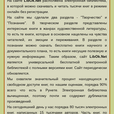
На сайте
LibOk.Net
располжена электронная библиотека,
в которой можно скачивать и читать тысячи книг в режиме
онлайн без регистрации.
На сайте мы сделали два раздела - "Творчество" и
"Познание". В творческом разделе представлены
интересные книги в жанрах художественной литературы,
то есть те книги, которые в основном нацелены на чувства
читателей, их эмоции и переживания. В разделе о
познании можно скачать бесплатно книги научного и
документального плана, то есть книги несущие полезную и
нужную информацию. Таким образом, сайт
LibOk.Net
является универсальной бесплатной электронной
библиотекой с полными версиями книг. Сайт периодически
обновляется.
Мы охватили значительный процент находящихся в
свободном доступе книг, по нашим оценкам, порядка 90%
всего что есть в Рунете. Электронная библиотека
вычищенная, поэтому почти не содержит дубликатов
произведений.
На сегодняшний день у нас порядка 80 тысяч электронных
книг, написанных 15 тысячами авторов. Часть книг, по