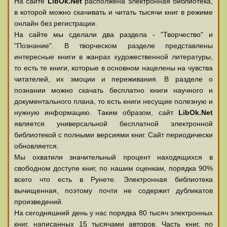
На сайте
LibOk.Net
располжена электронная библиотека,
в которой можно скачивать и читать тысячи книг в режиме
онлайн без регистрации.
На сайте мы сделали два раздела - "Творчество" и
"Познание". В творческом разделе представлены
интересные книги в жанрах художественной литературы,
то есть те книги, которые в основном нацелены на чувства
читателей, их эмоции и переживания. В разделе о
познании можно скачать бесплатно книги научного и
документального плана, то есть книги несущие полезную и
нужную информацию. Таким образом, сайт
LibOk.Net
является универсальной бесплатной электронной
библиотекой с полными версиями книг. Сайт периодически
обновляется.
Мы охватили значительный процент находящихся в
свободном доступе книг, по нашим оценкам, порядка 90%
всего что есть в Рунете. Электронная библиотека
вычищенная, поэтому почти не содержит дубликатов
произведений.
На сегодняшний день у нас порядка 80 тысяч электронных
книг, написанных 15 тысячами авторов. Часть книг, по