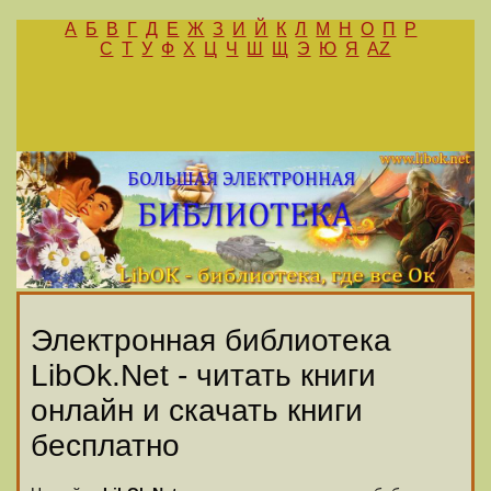
А
Б
В
Г
Д
Е
Ж
З
И
Й
К
Л
М
Н
О
П
Р
С
Т
У
Ф
Х
Ц
Ч
Ш
Щ
Э
Ю
Я
AZ
Электронная библиотека
LibOk.Net - читать книги
онлайн и скачать книги
бесплатно