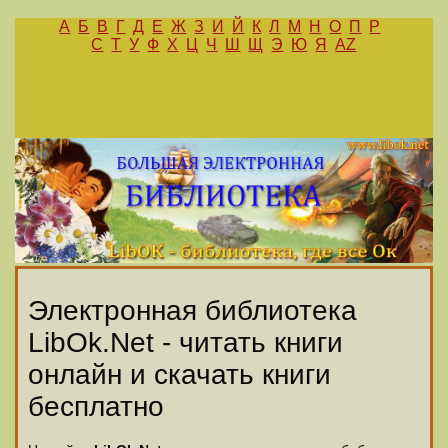
А
Б
В
Г
Д
Е
Ж
З
И
Й
К
Л
М
Н
О
П
Р
С
Т
У
Ф
Х
Ц
Ч
Ш
Щ
Э
Ю
Я
AZ
Электронная библиотека
LibOk.Net - читать книги
онлайн и скачать книги
бесплатно