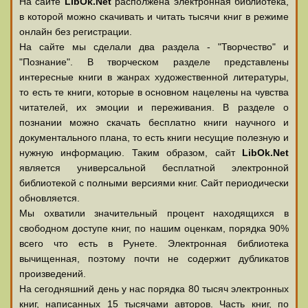
На сайте
LibOk.Net
располжена электронная библиотека,
в которой можно скачивать и читать тысячи книг в режиме
онлайн без регистрации.
На сайте мы сделали два раздела - "Творчество" и
"Познание". В творческом разделе представлены
интересные книги в жанрах художественной литературы,
то есть те книги, которые в основном нацелены на чувства
читателей, их эмоции и переживания. В разделе о
познании можно скачать бесплатно книги научного и
документального плана, то есть книги несущие полезную и
нужную информацию. Таким образом, сайт
LibOk.Net
является универсальной бесплатной электронной
библиотекой с полными версиями книг. Сайт периодически
обновляется.
Мы охватили значительный процент находящихся в
свободном доступе книг, по нашим оценкам, порядка 90%
всего что есть в Рунете. Электронная библиотека
вычищенная, поэтому почти не содержит дубликатов
произведений.
На сегодняшний день у нас порядка 80 тысяч электронных
книг, написанных 15 тысячами авторов. Часть книг, по