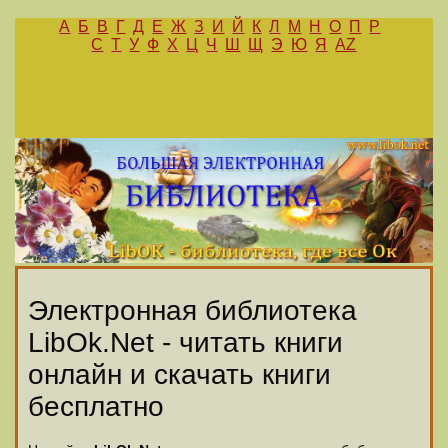
А
Б
В
Г
Д
Е
Ж
З
И
Й
К
Л
М
Н
О
П
Р
С
Т
У
Ф
Х
Ц
Ч
Ш
Щ
Э
Ю
Я
AZ
Электронная библиотека
LibOk.Net - читать книги
онлайн и скачать книги
бесплатно