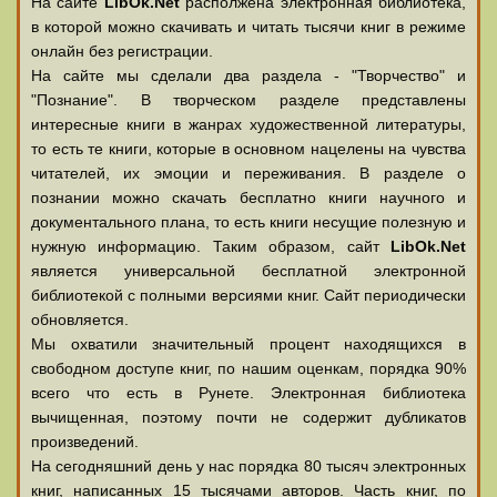
На сайте
LibOk.Net
располжена электронная библиотека,
в которой можно скачивать и читать тысячи книг в режиме
онлайн без регистрации.
На сайте мы сделали два раздела - "Творчество" и
"Познание". В творческом разделе представлены
интересные книги в жанрах художественной литературы,
то есть те книги, которые в основном нацелены на чувства
читателей, их эмоции и переживания. В разделе о
познании можно скачать бесплатно книги научного и
документального плана, то есть книги несущие полезную и
нужную информацию. Таким образом, сайт
LibOk.Net
является универсальной бесплатной электронной
библиотекой с полными версиями книг. Сайт периодически
обновляется.
Мы охватили значительный процент находящихся в
свободном доступе книг, по нашим оценкам, порядка 90%
всего что есть в Рунете. Электронная библиотека
вычищенная, поэтому почти не содержит дубликатов
произведений.
На сегодняшний день у нас порядка 80 тысяч электронных
книг, написанных 15 тысячами авторов. Часть книг, по