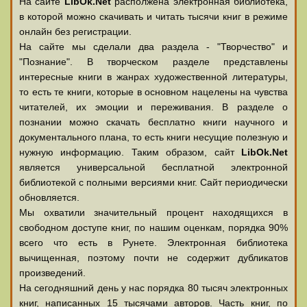
На сайте
LibOk.Net
располжена электронная библиотека,
в которой можно скачивать и читать тысячи книг в режиме
онлайн без регистрации.
На сайте мы сделали два раздела - "Творчество" и
"Познание". В творческом разделе представлены
интересные книги в жанрах художественной литературы,
то есть те книги, которые в основном нацелены на чувства
читателей, их эмоции и переживания. В разделе о
познании можно скачать бесплатно книги научного и
документального плана, то есть книги несущие полезную и
нужную информацию. Таким образом, сайт
LibOk.Net
является универсальной бесплатной электронной
библиотекой с полными версиями книг. Сайт периодически
обновляется.
Мы охватили значительный процент находящихся в
свободном доступе книг, по нашим оценкам, порядка 90%
всего что есть в Рунете. Электронная библиотека
вычищенная, поэтому почти не содержит дубликатов
произведений.
На сегодняшний день у нас порядка 80 тысяч электронных
книг, написанных 15 тысячами авторов. Часть книг, по