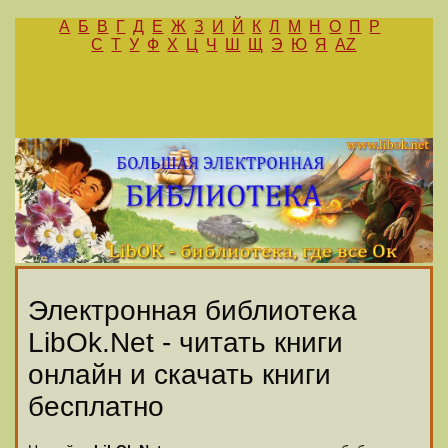
А
Б
В
Г
Д
Е
Ж
З
И
Й
К
Л
М
Н
О
П
Р
С
Т
У
Ф
Х
Ц
Ч
Ш
Щ
Э
Ю
Я
AZ
Электронная библиотека
LibOk.Net - читать книги
онлайн и скачать книги
бесплатно