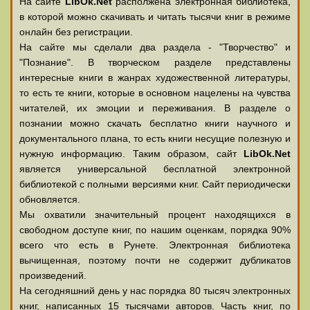
На сайте
LibOk.Net
располжена электронная библиотека,
в которой можно скачивать и читать тысячи книг в режиме
онлайн без регистрации.
На сайте мы сделали два раздела - "Творчество" и
"Познание". В творческом разделе представлены
интересные книги в жанрах художественной литературы,
то есть те книги, которые в основном нацелены на чувства
читателей, их эмоции и переживания. В разделе о
познании можно скачать бесплатно книги научного и
документального плана, то есть книги несущие полезную и
нужную информацию. Таким образом, сайт
LibOk.Net
является универсальной бесплатной электронной
библиотекой с полными версиями книг. Сайт периодически
обновляется.
Мы охватили значительный процент находящихся в
свободном доступе книг, по нашим оценкам, порядка 90%
всего что есть в Рунете. Электронная библиотека
вычищенная, поэтому почти не содержит дубликатов
произведений.
На сегодняшний день у нас порядка 80 тысяч электронных
книг, написанных 15 тысячами авторов. Часть книг, по