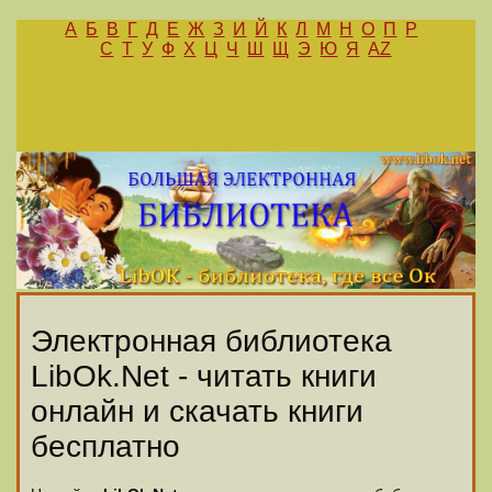
А
Б
В
Г
Д
Е
Ж
З
И
Й
К
Л
М
Н
О
П
Р
С
Т
У
Ф
Х
Ц
Ч
Ш
Щ
Э
Ю
Я
AZ
Электронная библиотека
LibOk.Net - читать книги
онлайн и скачать книги
бесплатно