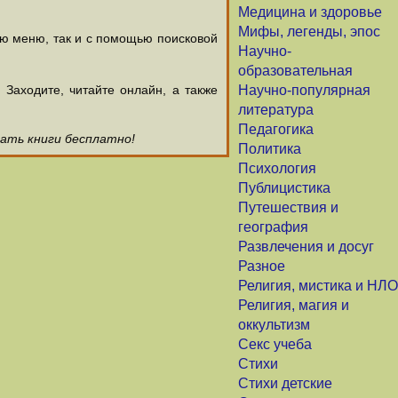
Медицина и здоровье
Мифы, легенды, эпос
ью меню, так и с помощью поисковой
Научно-
образовательная
аходите, читайте онлайн, а также
Научно-популярная
литература
Педагогика
чать книги бесплатно!
Политика
Психология
Публицистика
Путешествия и
география
Развлечения и досуг
Разное
Религия, мистика и НЛО
Религия, магия и
оккультизм
Секс учеба
Стихи
Стихи детские