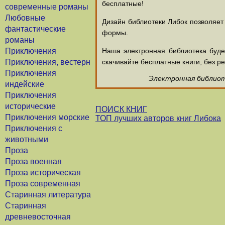
бесплатные!
современные романы
Любовные
Дизайн библиотеки Либок позволяет
фантастические
формы.
романы
Приключения
Наша электронная библиотека буд
Приключения, вестерн
скачивайте бесплатные книги, без ре
Приключения
Электронная библиоте
индейские
Приключения
исторические
ПОИСК КНИГ
Приключения морские
ТОП лучших авторов книг Либока
Приключения с
животными
Проза
Проза военная
Проза историческая
Проза современная
Старинная литература
Старинная
древневосточная