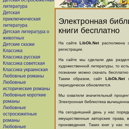
литература
Детская
приключенческая
Электронная библи
литература
книги бесплатно
Детская литература о
животных
На сайте
LibOk.Net
располжена эл
Детские сказки
регистрации.
Классика
Классика русская
На сайте мы сделали два раздела
Классика советская
художественной литературы, то есть
Классика украинская
познании можно скачать бесплатно
Любовные романы
Таким образом, сайт
LibOk.Net
я
Любовные
периодически обновляется.
исторические романы
Любовные короткие
Мы охватили значительный процент
романы
Электронная библиотека вычищенная
Любовные
На сегодняшний день у нас порядк
остросюжетные
имущественные авторские права, 
романы
произведения. Таких книг у нас п
Любовные