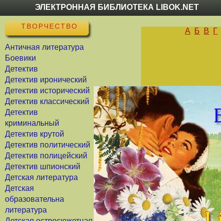
ЭЛЕКТРОННАЯ БИБЛИОТЕКА LIBOK.NET
ТВОРЧЕСТВО
А
Б
В
Г
Античная литература
Боевики
Детектив
Детектив иронический
Детектив исторический
Детектив классический
Детектив
криминальный
Детектив крутой
Детектив политический
Детектив полицейский
Детектив шпионский
Детская литература
Детская
образовательна
литература
Детская остросюжетная