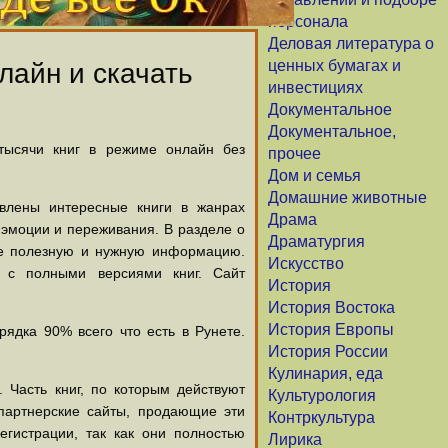
персонала
Деловая литература о
ценных бумагах и
лайн и скачать
инвестициях
Документальное
Документальное,
 тысячи книг в режиме онлайн без
прочее
Дом и семья
Домашние животные
авлены интересные книги в жанрах
Драма
х эмоции и переживания. В разделе о
Драматургия
щие полезную и нужную информацию.
Искусство
й с полными версиями книг. Сайт
История
История Востока
История Европы
ядка 90% всего что есть в Рунете.
История России
Кулинария, еда
 Часть книг, по которым действуют
Культурология
партнерские сайты, продающие эти
Контркультура
егистрации, так как они полностью
Лирика