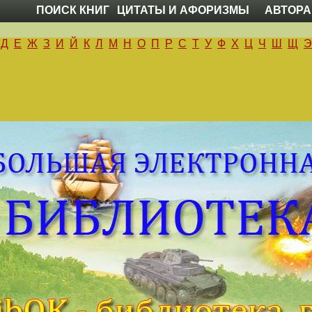
ПОИСК КНИГ
ЦИТАТЫ И АФОРИЗМЫ
АВТОРА
Д
Е
Ж
З
И
Й
К
Л
М
Н
О
П
Р
С
Т
У
Ф
Х
Ц
Ч
Ш
Щ
Э