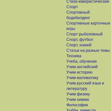
Стихи юмористические
Спорт
Спортивный
бодибилдинг
Спортивные карточные
игры
Спорт рыболовный
Спорт, футбол
Спорт, хоккей
Статьи на разные темы
Техника
Учеба, обучение
Учим английский
Учим историю
Учим математику
Учим русский язык и
литературу
Учим физику
Учим химию
Философия
Хобби, ремесла