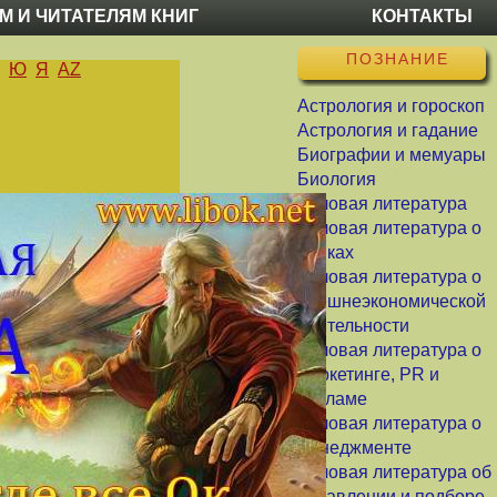
М И ЧИТАТЕЛЯМ КНИГ
КОНТАКТЫ
ПОЗНАНИЕ
Ю
Я
AZ
Астрология и гороскоп
Астрология и гадание
Биографии и мемуары
Биология
Деловая литература
Деловая литература о
банках
Деловая литература о
внешнеэкономической
деятельности
Деловая литература о
маркетинге, PR и
рекламе
Деловая литература о
менеджменте
Деловая литература об
управлении и подборе