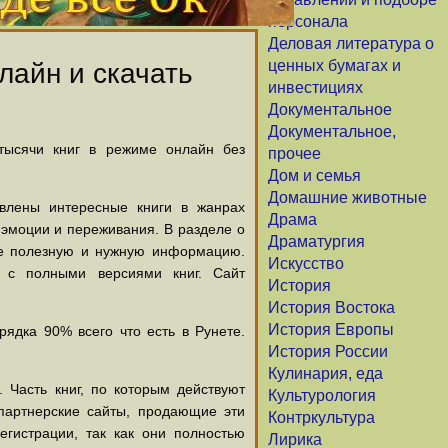
персонала
Деловая литература о
ценных бумагах и
лайн и скачать
инвестициях
Документальное
Документальное,
 тысячи книг в режиме онлайн без
прочее
Дом и семья
Домашние животные
авлены интересные книги в жанрах
Драма
х эмоции и переживания. В разделе о
Драматургия
щие полезную и нужную информацию.
Искусство
й с полными версиями книг. Сайт
История
История Востока
История Европы
ядка 90% всего что есть в Рунете.
История России
Кулинария, еда
 Часть книг, по которым действуют
Культурология
партнерские сайты, продающие эти
Контркультура
егистрации, так как они полностью
Лирика