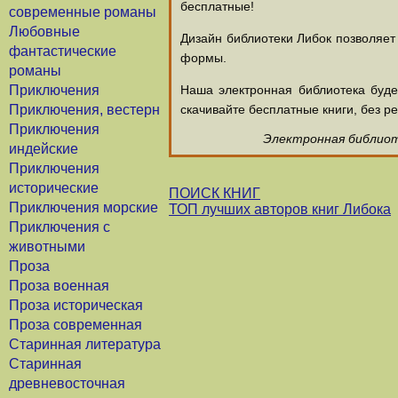
бесплатные!
современные романы
Любовные
Дизайн библиотеки Либок позволяет
фантастические
формы.
романы
Приключения
Наша электронная библиотека буд
Приключения, вестерн
скачивайте бесплатные книги, без ре
Приключения
Электронная библиоте
индейские
Приключения
исторические
ПОИСК КНИГ
Приключения морские
ТОП лучших авторов книг Либока
Приключения с
животными
Проза
Проза военная
Проза историческая
Проза современная
Старинная литература
Старинная
древневосточная