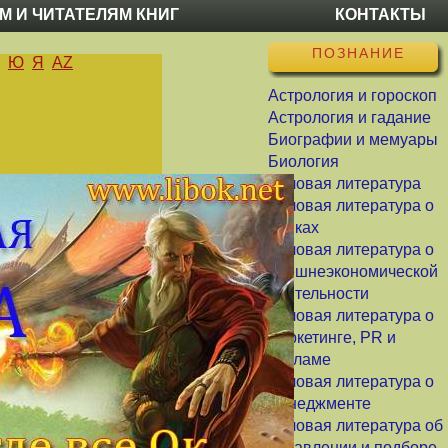
М И ЧИТАТЕЛЯМ КНИГ
КОНТАКТЫ
ПОЗНАНИЕ
Ю
Я
AZ
Астрология и гороскоп
Астрология и гадание
Биографии и мемуары
Биология
Деловая литература
Деловая литература о
банках
Деловая литература о
внешнеэкономической
деятельности
Деловая литература о
маркетинге, PR и
рекламе
Деловая литература о
менеджменте
Деловая литература об
управлении и подборе