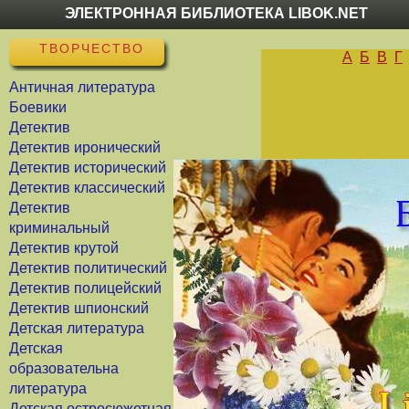
ЭЛЕКТРОННАЯ БИБЛИОТЕКА LIBOK.NET
ТВОРЧЕСТВО
А
Б
В
Г
Античная литература
Боевики
Детектив
Детектив иронический
Детектив исторический
Детектив классический
Детектив
криминальный
Детектив крутой
Детектив политический
Детектив полицейский
Детектив шпионский
Детская литература
Детская
образовательна
литература
Детская остросюжетная