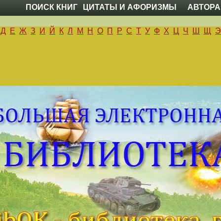
ПОИСК КНИГ
ЦИТАТЫ И АФОРИЗМЫ
АВТОРА
Д
Е
Ж
З
И
Й
К
Л
М
Н
О
П
Р
С
Т
У
Ф
Х
Ц
Ч
Ш
Щ
Э