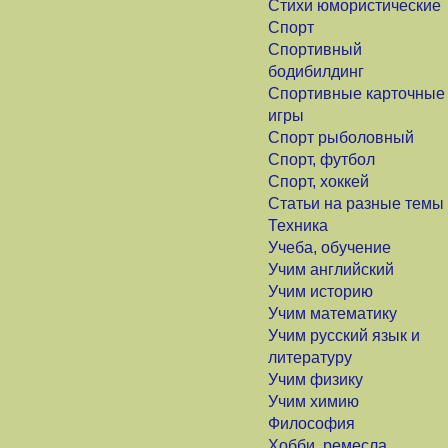
Стихи юмористические
Спорт
Спортивный
бодибилдинг
Спортивные карточные
игры
Спорт рыболовный
Спорт, футбол
Спорт, хоккей
Статьи на разные темы
Техника
Учеба, обучение
Учим английский
Учим историю
Учим математику
Учим русский язык и
литературу
Учим физику
Учим химию
Философия
Хобби, ремесла