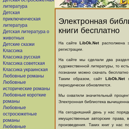
литература
Детская
приключенческая
Электронная библи
литература
книги бесплатно
Детская литература о
животных
На сайте
LibOk.Net
располжена эл
Детские сказки
регистрации.
Классика
Классика русская
На сайте мы сделали два раздела
Классика советская
художественной литературы, то есть
Классика украинская
познании можно скачать бесплатно
Любовные романы
Таким образом, сайт
LibOk.Net
я
Любовные
периодически обновляется.
исторические романы
Любовные короткие
Мы охватили значительный процент
романы
Электронная библиотека вычищенная
Любовные
На сегодняшний день у нас порядк
остросюжетные
имущественные авторские права, 
романы
произведения. Таких книг у нас п
Любовные