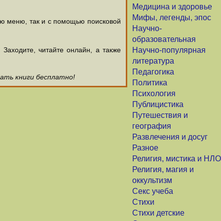
Медицина и здоровье
Мифы, легенды, эпос
ью меню, так и с помощью поисковой
Научно-
образовательная
аходите, читайте онлайн, а также
Научно-популярная
литература
Педагогика
чать книги бесплатно!
Политика
Психология
Публицистика
Путешествия и
география
Развлечения и досуг
Разное
Религия, мистика и НЛО
Религия, магия и
оккультизм
Секс учеба
Стихи
Стихи детские