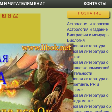
М И ЧИТАТЕЛЯМ КНИГ
КОНТАКТЫ
ПОЗНАНИЕ
Ю
Я
AZ
Астрология и гороскоп
Астрология и гадание
Биографии и мемуары
Биология
Деловая литература
Деловая литература о
банках
Деловая литература о
внешнеэкономической
деятельности
Деловая литература о
маркетинге, PR и
рекламе
Деловая литература о
менеджменте
Деловая литература об
управлении и подборе