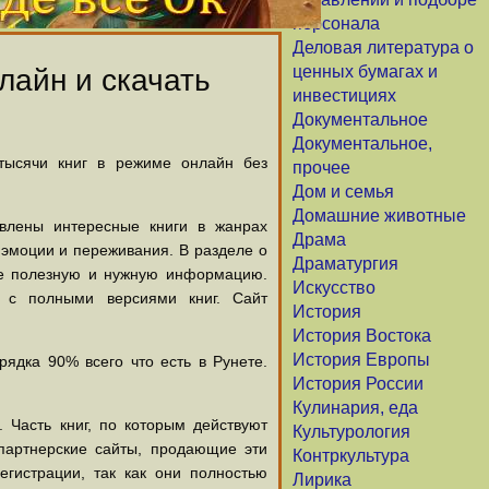
персонала
Деловая литература о
ценных бумагах и
лайн и скачать
инвестициях
Документальное
Документальное,
 тысячи книг в режиме онлайн без
прочее
Дом и семья
Домашние животные
авлены интересные книги в жанрах
Драма
х эмоции и переживания. В разделе о
Драматургия
щие полезную и нужную информацию.
Искусство
й с полными версиями книг. Сайт
История
История Востока
История Европы
ядка 90% всего что есть в Рунете.
История России
Кулинария, еда
 Часть книг, по которым действуют
Культурология
партнерские сайты, продающие эти
Контркультура
егистрации, так как они полностью
Лирика