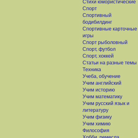
Стихи юмористические
Спорт
Спортивный
бодибилдинг
Спортивные карточные
игры
Спорт рыболовный
Спорт, футбол
Спорт, хоккей
Статьи на разные темы
Техника
Учеба, обучение
Учим английский
Учим историю
Учим математику
Учим русский язык и
литературу
Учим физику
Учим химию
Философия
Хобби, ремесла