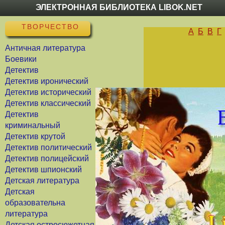
ЭЛЕКТРОННАЯ БИБЛИОТЕКА LIBOK.NET
ТВОРЧЕСТВО
А
Б
В
Г
Античная литература
Боевики
Детектив
Детектив иронический
Детектив исторический
Детектив классический
Детектив
криминальный
Детектив крутой
Детектив политический
Детектив полицейский
Детектив шпионский
Детская литература
Детская
образовательна
литература
Детская остросюжетная