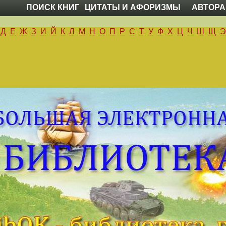
ПОИСК КНИГ
ЦИТАТЫ И АФОРИЗМЫ
АВТОРА
Д
Е
Ж
З
И
Й
К
Л
М
Н
О
П
Р
С
Т
У
Ф
Х
Ц
Ч
Ш
Щ
Э