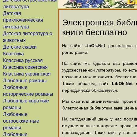
литература
Детская
приключенческая
Электронная библи
литература
книги бесплатно
Детская литература о
животных
На сайте
LibOk.Net
располжена эл
Детские сказки
регистрации.
Классика
Классика русская
На сайте мы сделали два раздела
Классика советская
художественной литературы, то есть
Классика украинская
познании можно скачать бесплатно
Любовные романы
Таким образом, сайт
LibOk.Net
я
Любовные
периодически обновляется.
исторические романы
Любовные короткие
Мы охватили значительный процент
романы
Электронная библиотека вычищенная
Любовные
На сегодняшний день у нас порядк
остросюжетные
имущественные авторские права, 
романы
произведения. Таких книг у нас п
Любовные