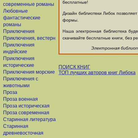
бесплатные!
современные романы
Любовные
Дизайн библиотеки Либок позволяет
фантастические
формы.
романы
Приключения
Наша электронная библиотека буд
Приключения, вестерн
скачивайте бесплатные книги, без ре
Приключения
Электронная библиоте
индейские
Приключения
исторические
ПОИСК КНИГ
Приключения морские
ТОП лучших авторов книг Либока
Приключения с
животными
Проза
Проза военная
Проза историческая
Проза современная
Старинная литература
Старинная
древневосточная