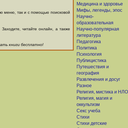
Медицина и здоровье
Мифы, легенды, эпос
ью меню, так и с помощью поисковой
Научно-
образовательная
аходите, читайте онлайн, а также
Научно-популярная
литература
Педагогика
чать книги бесплатно!
Политика
Психология
Публицистика
Путешествия и
география
Развлечения и досуг
Разное
Религия, мистика и НЛО
Религия, магия и
оккультизм
Секс учеба
Стихи
Стихи детские