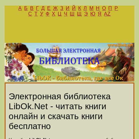
А
Б
В
Г
Д
Е
Ж
З
И
Й
К
Л
М
Н
О
П
Р
С
Т
У
Ф
Х
Ц
Ч
Ш
Щ
Э
Ю
Я
AZ
Электронная библиотека
LibOk.Net - читать книги
онлайн и скачать книги
бесплатно