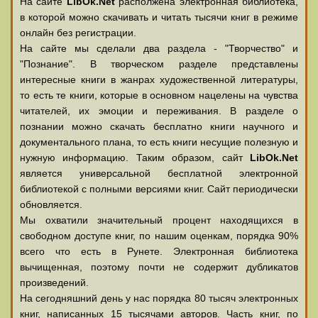
На сайте
LibOk.Net
располжена электронная библиотека,
в которой можно скачивать и читать тысячи книг в режиме
онлайн без регистрации.
На сайте мы сделали два раздела - "Творчество" и
"Познание". В творческом разделе представлены
интересные книги в жанрах художественной литературы,
то есть те книги, которые в основном нацелены на чувства
читателей, их эмоции и переживания. В разделе о
познании можно скачать бесплатно книги научного и
документального плана, то есть книги несущие полезную и
нужную информацию. Таким образом, сайт
LibOk.Net
является универсальной бесплатной электронной
библиотекой с полными версиями книг. Сайт периодически
обновляется.
Мы охватили значительный процент находящихся в
свободном доступе книг, по нашим оценкам, порядка 90%
всего что есть в Рунете. Электронная библиотека
вычищенная, поэтому почти не содержит дубликатов
произведений.
На сегодняшний день у нас порядка 80 тысяч электронных
книг, написанных 15 тысячами авторов. Часть книг, по