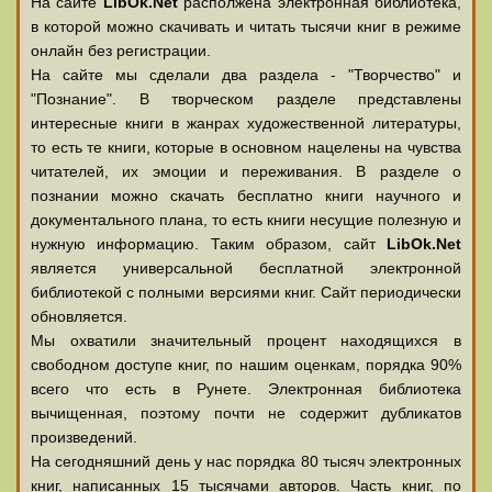
На сайте
LibOk.Net
располжена электронная библиотека,
в которой можно скачивать и читать тысячи книг в режиме
онлайн без регистрации.
На сайте мы сделали два раздела - "Творчество" и
"Познание". В творческом разделе представлены
интересные книги в жанрах художественной литературы,
то есть те книги, которые в основном нацелены на чувства
читателей, их эмоции и переживания. В разделе о
познании можно скачать бесплатно книги научного и
документального плана, то есть книги несущие полезную и
нужную информацию. Таким образом, сайт
LibOk.Net
является универсальной бесплатной электронной
библиотекой с полными версиями книг. Сайт периодически
обновляется.
Мы охватили значительный процент находящихся в
свободном доступе книг, по нашим оценкам, порядка 90%
всего что есть в Рунете. Электронная библиотека
вычищенная, поэтому почти не содержит дубликатов
произведений.
На сегодняшний день у нас порядка 80 тысяч электронных
книг, написанных 15 тысячами авторов. Часть книг, по