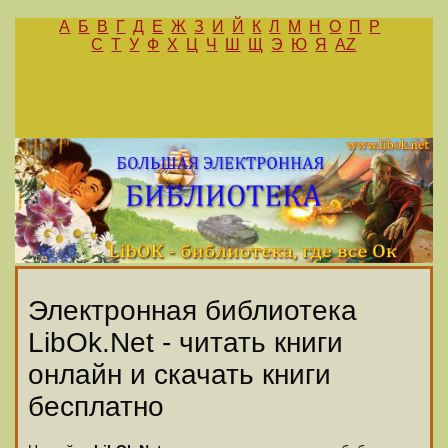
А
Б
В
Г
Д
Е
Ж
З
И
Й
К
Л
М
Н
О
П
Р
С
Т
У
Ф
Х
Ц
Ч
Ш
Щ
Э
Ю
Я
AZ
Электронная библиотека
LibOk.Net - читать книги
онлайн и скачать книги
бесплатно