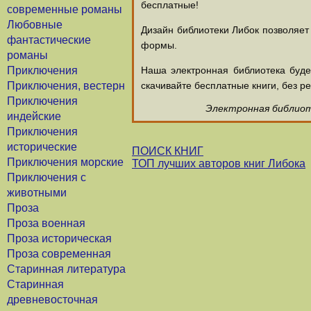
бесплатные!
современные романы
Любовные
Дизайн библиотеки Либок позволяет
фантастические
формы.
романы
Приключения
Наша электронная библиотека буд
Приключения, вестерн
скачивайте бесплатные книги, без ре
Приключения
Электронная библиоте
индейские
Приключения
исторические
ПОИСК КНИГ
Приключения морские
ТОП лучших авторов книг Либока
Приключения с
животными
Проза
Проза военная
Проза историческая
Проза современная
Старинная литература
Старинная
древневосточная