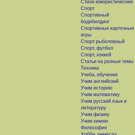
Стихи юмористические
Спорт
Спортивный
бодибилдинг
Спортивные карточные
игры
Спорт рыболовный
Спорт, футбол
Спорт, хоккей
Статьи на разные темы
Техника
Учеба, обучение
Учим английский
Учим историю
Учим математику
Учим русский язык и
литературу
Учим физику
Учим химию
Философия
Хобби, ремесла