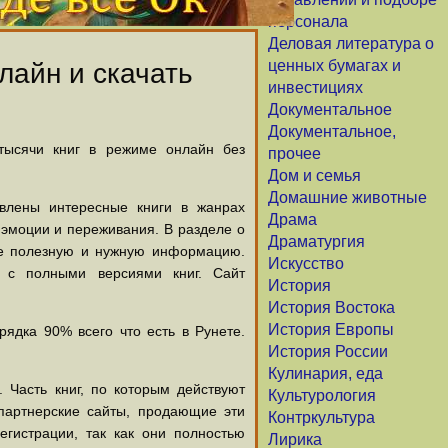
персонала
Деловая литература о
ценных бумагах и
лайн и скачать
инвестициях
Документальное
Документальное,
 тысячи книг в режиме онлайн без
прочее
Дом и семья
Домашние животные
авлены интересные книги в жанрах
Драма
х эмоции и переживания. В разделе о
Драматургия
щие полезную и нужную информацию.
Искусство
й с полными версиями книг. Сайт
История
История Востока
История Европы
ядка 90% всего что есть в Рунете.
История России
Кулинария, еда
 Часть книг, по которым действуют
Культурология
партнерские сайты, продающие эти
Контркультура
егистрации, так как они полностью
Лирика