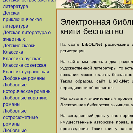
литература
Детская
приключенческая
Электронная библи
литература
книги бесплатно
Детская литература о
животных
На сайте
LibOk.Net
располжена эл
Детские сказки
регистрации.
Классика
Классика русская
На сайте мы сделали два раздела
Классика советская
художественной литературы, то есть
Классика украинская
познании можно скачать бесплатно
Любовные романы
Таким образом, сайт
LibOk.Net
я
Любовные
периодически обновляется.
исторические романы
Любовные короткие
Мы охватили значительный процент
романы
Электронная библиотека вычищенная
Любовные
На сегодняшний день у нас порядк
остросюжетные
имущественные авторские права, 
романы
произведения. Таких книг у нас п
Любовные