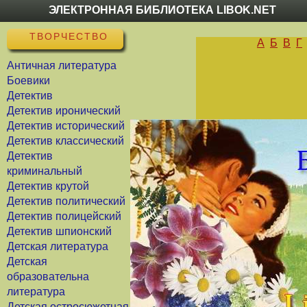
ЭЛЕКТРОННАЯ БИБЛИОТЕКА LIBOK.NET
ТВОРЧЕСТВО
А
Б
В
Г
Античная литература
Боевики
Детектив
Детектив иронический
Детектив исторический
Детектив классический
Детектив
криминальный
Детектив крутой
Детектив политический
Детектив полицейский
Детектив шпионский
Детская литература
Детская
образовательна
литература
Детская остросюжетная