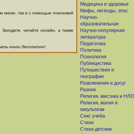
Медицина и здоровье
Мифы, легенды, эпос
ью меню, так и с помощью поисковой
Научно-
образовательная
аходите, читайте онлайн, а также
Научно-популярная
литература
Педагогика
чать книги бесплатно!
Политика
Психология
Публицистика
Путешествия и
география
Развлечения и досуг
Разное
Религия, мистика и НЛО
Религия, магия и
оккультизм
Секс учеба
Стихи
Стихи детские