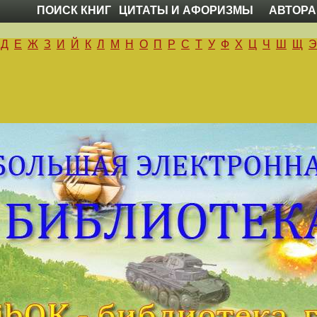
ПОИСК КНИГ
ЦИТАТЫ И АФОРИЗМЫ
АВТОРА
Д
Е
Ж
З
И
Й
К
Л
М
Н
О
П
Р
С
Т
У
Ф
Х
Ц
Ч
Ш
Щ
Э