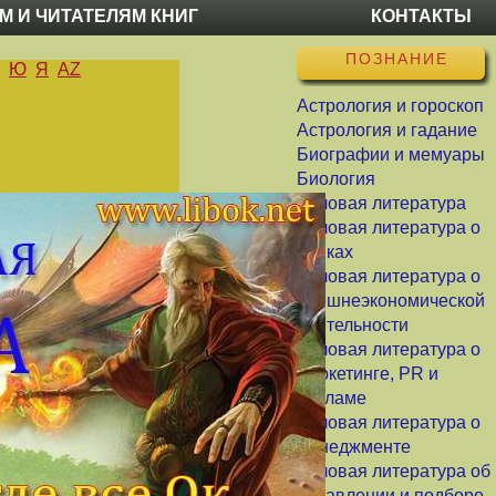
М И ЧИТАТЕЛЯМ КНИГ
КОНТАКТЫ
ПОЗНАНИЕ
Ю
Я
AZ
Астрология и гороскоп
Астрология и гадание
Биографии и мемуары
Биология
Деловая литература
Деловая литература о
банках
Деловая литература о
внешнеэкономической
деятельности
Деловая литература о
маркетинге, PR и
рекламе
Деловая литература о
менеджменте
Деловая литература об
управлении и подборе