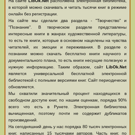
На сайте
LibOk.Net
располжена электронная библиотека,
в которой можно скачивать и читать тысячи книг в режиме
онлайн без регистрации.
На сайте мы сделали два раздела - "Творчество" и
"Познание". В творческом разделе представлены
интересные книги в жанрах художественной литературы,
то есть те книги, которые в основном нацелены на чувства
читателей, их эмоции и переживания. В разделе о
познании можно скачать бесплатно книги научного и
документального плана, то есть книги несущие полезную и
нужную информацию. Таким образом, сайт
LibOk.Net
является универсальной бесплатной электронной
библиотекой с полными версиями книг. Сайт периодически
обновляется.
Мы охватили значительный процент находящихся в
свободном доступе книг, по нашим оценкам, порядка 90%
всего что есть в Рунете. Электронная библиотека
вычищенная, поэтому почти не содержит дубликатов
произведений.
На сегодняшний день у нас порядка 80 тысяч электронных
книг, написанных 15 тысячами авторов. Часть книг, по