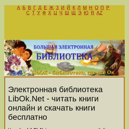
А
Б
В
Г
Д
Е
Ж
З
И
Й
К
Л
М
Н
О
П
Р
С
Т
У
Ф
Х
Ц
Ч
Ш
Щ
Э
Ю
Я
AZ
Электронная библиотека
LibOk.Net - читать книги
онлайн и скачать книги
бесплатно