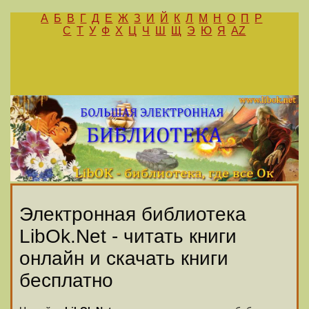
А
Б
В
Г
Д
Е
Ж
З
И
Й
К
Л
М
Н
О
П
Р
С
Т
У
Ф
Х
Ц
Ч
Ш
Щ
Э
Ю
Я
AZ
Электронная библиотека
LibOk.Net - читать книги
онлайн и скачать книги
бесплатно