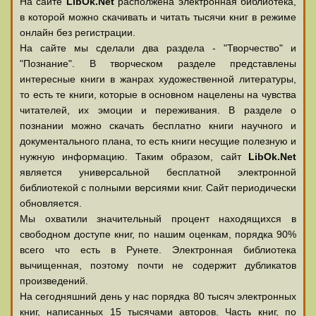
На сайте
LibOk.Net
располжена электронная библиотека,
в которой можно скачивать и читать тысячи книг в режиме
онлайн без регистрации.
На сайте мы сделали два раздела - "Творчество" и
"Познание". В творческом разделе представлены
интересные книги в жанрах художественной литературы,
то есть те книги, которые в основном нацелены на чувства
читателей, их эмоции и переживания. В разделе о
познании можно скачать бесплатно книги научного и
документального плана, то есть книги несущие полезную и
нужную информацию. Таким образом, сайт
LibOk.Net
является универсальной бесплатной электронной
библиотекой с полными версиями книг. Сайт периодически
обновляется.
Мы охватили значительный процент находящихся в
свободном доступе книг, по нашим оценкам, порядка 90%
всего что есть в Рунете. Электронная библиотека
вычищенная, поэтому почти не содержит дубликатов
произведений.
На сегодняшний день у нас порядка 80 тысяч электронных
книг, написанных 15 тысячами авторов. Часть книг, по