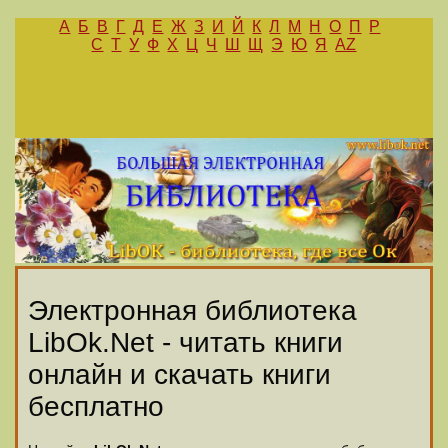
А
Б
В
Г
Д
Е
Ж
З
И
Й
К
Л
М
Н
О
П
Р
С
Т
У
Ф
Х
Ц
Ч
Ш
Щ
Э
Ю
Я
AZ
Электронная библиотека
LibOk.Net - читать книги
онлайн и скачать книги
бесплатно