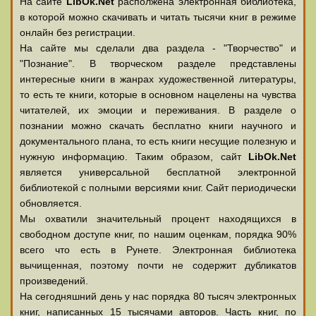
На сайте
LibOk.Net
располжена электронная библиотека,
в которой можно скачивать и читать тысячи книг в режиме
онлайн без регистрации.
На сайте мы сделали два раздела - "Творчество" и
"Познание". В творческом разделе представлены
интересные книги в жанрах художественной литературы,
то есть те книги, которые в основном нацелены на чувства
читателей, их эмоции и переживания. В разделе о
познании можно скачать бесплатно книги научного и
документального плана, то есть книги несущие полезную и
нужную информацию. Таким образом, сайт
LibOk.Net
является универсальной бесплатной электронной
библиотекой с полными версиями книг. Сайт периодически
обновляется.
Мы охватили значительный процент находящихся в
свободном доступе книг, по нашим оценкам, порядка 90%
всего что есть в Рунете. Электронная библиотека
вычищенная, поэтому почти не содержит дубликатов
произведений.
На сегодняшний день у нас порядка 80 тысяч электронных
книг, написанных 15 тысячами авторов. Часть книг, по