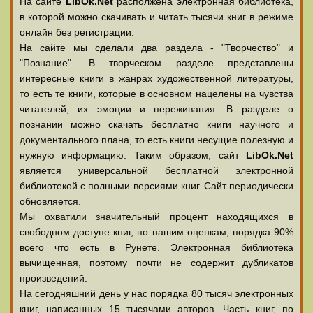
На сайте
LibOk.Net
располжена электронная библиотека,
в которой можно скачивать и читать тысячи книг в режиме
онлайн без регистрации.
На сайте мы сделали два раздела - "Творчество" и
"Познание". В творческом разделе представлены
интересные книги в жанрах художественной литературы,
то есть те книги, которые в основном нацелены на чувства
читателей, их эмоции и переживания. В разделе о
познании можно скачать бесплатно книги научного и
документального плана, то есть книги несущие полезную и
нужную информацию. Таким образом, сайт
LibOk.Net
является универсальной бесплатной электронной
библиотекой с полными версиями книг. Сайт периодически
обновляется.
Мы охватили значительный процент находящихся в
свободном доступе книг, по нашим оценкам, порядка 90%
всего что есть в Рунете. Электронная библиотека
вычищенная, поэтому почти не содержит дубликатов
произведений.
На сегодняшний день у нас порядка 80 тысяч электронных
книг, написанных 15 тысячами авторов. Часть книг, по