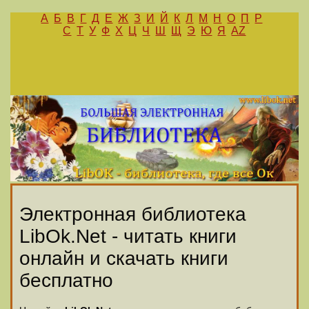
А
Б
В
Г
Д
Е
Ж
З
И
Й
К
Л
М
Н
О
П
Р
С
Т
У
Ф
Х
Ц
Ч
Ш
Щ
Э
Ю
Я
AZ
Электронная библиотека
LibOk.Net - читать книги
онлайн и скачать книги
бесплатно