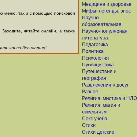
Медицина и здоровье
Мифы, легенды, эпос
ью меню, так и с помощью поисковой
Научно-
образовательная
аходите, читайте онлайн, а также
Научно-популярная
литература
Педагогика
чать книги бесплатно!
Политика
Психология
Публицистика
Путешествия и
география
Развлечения и досуг
Разное
Религия, мистика и НЛО
Религия, магия и
оккультизм
Секс учеба
Стихи
Стихи детские