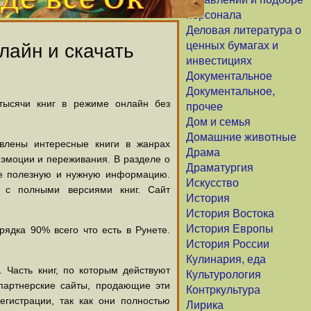
персонала
Деловая литература о
ценных бумагах и
лайн и скачать
инвестициях
Документальное
Документальное,
 тысячи книг в режиме онлайн без
прочее
Дом и семья
Домашние животные
авлены интересные книги в жанрах
Драма
х эмоции и переживания. В разделе о
Драматургия
щие полезную и нужную информацию.
Искусство
й с полными версиями книг. Сайт
История
История Востока
История Европы
ядка 90% всего что есть в Рунете.
История России
Кулинария, еда
 Часть книг, по которым действуют
Культурология
партнерские сайты, продающие эти
Контркультура
егистрации, так как они полностью
Лирика