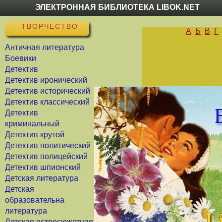
ЭЛЕКТРОННАЯ БИБЛИОТЕКА LIBOK.NET
ТВОРЧЕСТВО
А
Б
В
Г
Античная литература
Боевики
Детектив
Детектив иронический
Детектив исторический
Детектив классический
Детектив
криминальный
Детектив крутой
Детектив политический
Детектив полицейский
Детектив шпионский
Детская литература
Детская
образовательна
литература
Детская остросюжетная