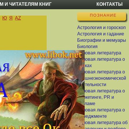
М И ЧИТАТЕЛЯМ КНИГ
КОНТАКТЫ
ПОЗНАНИЕ
Ю
Я
AZ
Астрология и гороскоп
Астрология и гадание
Биографии и мемуары
Биология
Деловая литература
Деловая литература о
банках
Деловая литература о
внешнеэкономической
деятельности
Деловая литература о
маркетинге, PR и
рекламе
Деловая литература о
менеджменте
Деловая литература об
управлении и подборе