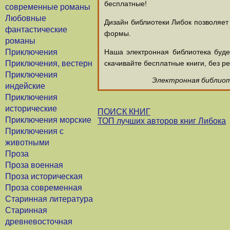
бесплатные!
современные романы
Любовные
Дизайн библиотеки Либок позволяет
фантастические
формы.
романы
Приключения
Наша электронная библиотека буд
Приключения, вестерн
скачивайте бесплатные книги, без ре
Приключения
Электронная библиоте
индейские
Приключения
исторические
ПОИСК КНИГ
Приключения морские
ТОП лучших авторов книг Либока
Приключения с
животными
Проза
Проза военная
Проза историческая
Проза современная
Старинная литература
Старинная
древневосточная