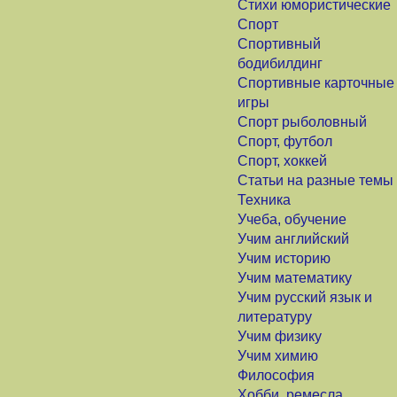
Стихи юмористические
Спорт
Спортивный
бодибилдинг
Спортивные карточные
игры
Спорт рыболовный
Спорт, футбол
Спорт, хоккей
Статьи на разные темы
Техника
Учеба, обучение
Учим английский
Учим историю
Учим математику
Учим русский язык и
литературу
Учим физику
Учим химию
Философия
Хобби, ремесла