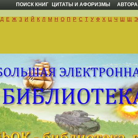
ПОИСК КНИГ
ЦИТАТЫ И АФОРИЗМЫ
АВТОРА
Д
Е
Ж
З
И
Й
К
Л
М
Н
О
П
Р
С
Т
У
Ф
Х
Ц
Ч
Ш
Щ
Э