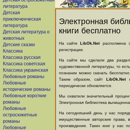
литература
Детская
приключенческая
Электронная библи
литература
книги бесплатно
Детская литература о
животных
На сайте
LibOk.Net
располжена эл
Детские сказки
регистрации.
Классика
Классика русская
На сайте мы сделали два раздела
Классика советская
художественной литературы, то есть
Классика украинская
познании можно скачать бесплатно
Любовные романы
Таким образом, сайт
LibOk.Net
я
Любовные
периодически обновляется.
исторические романы
Любовные короткие
Мы охватили значительный процент
романы
Электронная библиотека вычищенная
Любовные
На сегодняшний день у нас порядк
остросюжетные
имущественные авторские права, 
романы
произведения. Таких книг у нас п
Любовные