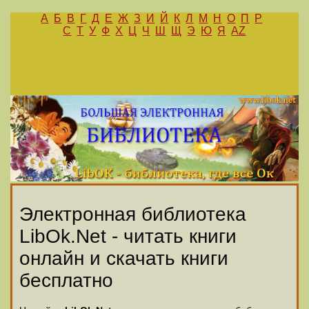
А
Б
В
Г
Д
Е
Ж
З
И
Й
К
Л
М
Н
О
П
Р
С
Т
У
Ф
Х
Ц
Ч
Ш
Щ
Э
Ю
Я
AZ
Электронная библиотека
LibOk.Net - читать книги
онлайн и скачать книги
бесплатно