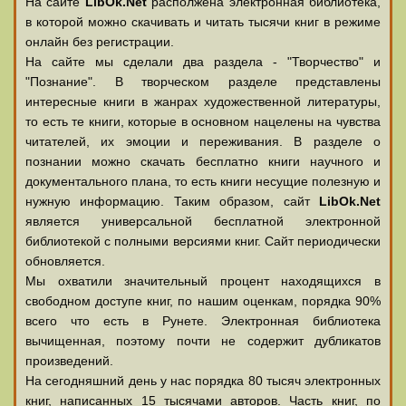
На сайте
LibOk.Net
располжена электронная библиотека,
в которой можно скачивать и читать тысячи книг в режиме
онлайн без регистрации.
На сайте мы сделали два раздела - "Творчество" и
"Познание". В творческом разделе представлены
интересные книги в жанрах художественной литературы,
то есть те книги, которые в основном нацелены на чувства
читателей, их эмоции и переживания. В разделе о
познании можно скачать бесплатно книги научного и
документального плана, то есть книги несущие полезную и
нужную информацию. Таким образом, сайт
LibOk.Net
является универсальной бесплатной электронной
библиотекой с полными версиями книг. Сайт периодически
обновляется.
Мы охватили значительный процент находящихся в
свободном доступе книг, по нашим оценкам, порядка 90%
всего что есть в Рунете. Электронная библиотека
вычищенная, поэтому почти не содержит дубликатов
произведений.
На сегодняшний день у нас порядка 80 тысяч электронных
книг, написанных 15 тысячами авторов. Часть книг, по