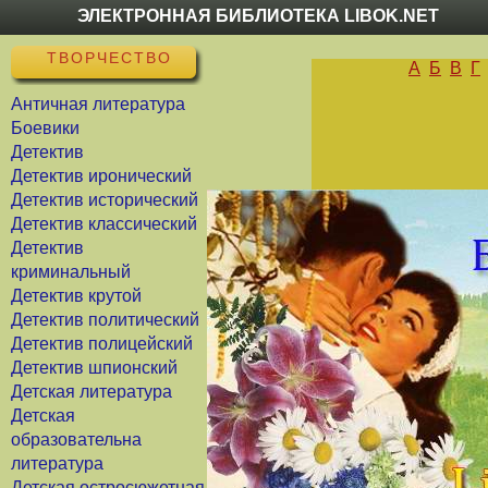
ЭЛЕКТРОННАЯ БИБЛИОТЕКА LIBOK.NET
ТВОРЧЕСТВО
А
Б
В
Г
Античная литература
Боевики
Детектив
Детектив иронический
Детектив исторический
Детектив классический
Детектив
криминальный
Детектив крутой
Детектив политический
Детектив полицейский
Детектив шпионский
Детская литература
Детская
образовательна
литература
Детская остросюжетная