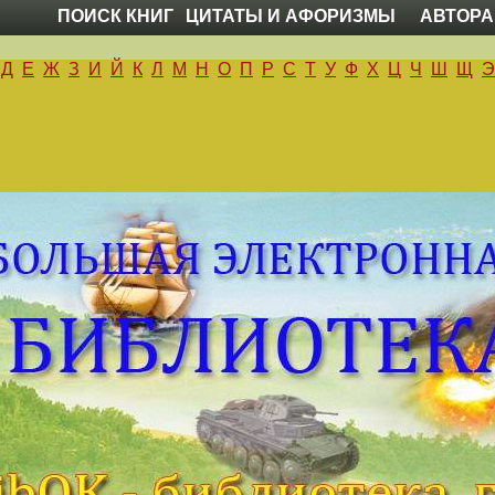
ПОИСК КНИГ
ЦИТАТЫ И АФОРИЗМЫ
АВТОРА
Д
Е
Ж
З
И
Й
К
Л
М
Н
О
П
Р
С
Т
У
Ф
Х
Ц
Ч
Ш
Щ
Э