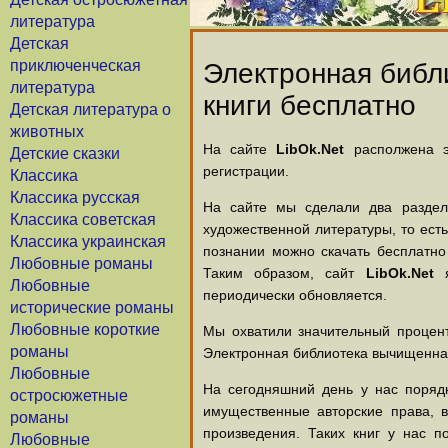
литература
Детская
приключенческая
Электронная библи
литература
книги бесплатно
Детская литература о
животных
На сайте
LibOk.Net
располжена эл
Детские сказки
регистрации.
Классика
Классика русская
На сайте мы сделали два раздела
Классика советская
художественной литературы, то есть
Классика украинская
познании можно скачать бесплатно
Любовные романы
Таким образом, сайт
LibOk.Net
я
Любовные
периодически обновляется.
исторические романы
Любовные короткие
Мы охватили значительный процент
романы
Электронная библиотека вычищенная
Любовные
На сегодняшний день у нас порядк
остросюжетные
имущественные авторские права, 
романы
произведения. Таких книг у нас п
Любовные