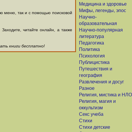
Медицина и здоровье
Мифы, легенды, эпос
ью меню, так и с помощью поисковой
Научно-
образовательная
аходите, читайте онлайн, а также
Научно-популярная
литература
Педагогика
чать книги бесплатно!
Политика
Психология
Публицистика
Путешествия и
география
Развлечения и досуг
Разное
Религия, мистика и НЛО
Религия, магия и
оккультизм
Секс учеба
Стихи
Стихи детские