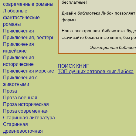
бесплатные!
современные романы
Любовные
Дизайн библиотеки Либок позволяет
фантастические
формы.
романы
Приключения
Наша электронная библиотека буд
Приключения, вестерн
скачивайте бесплатные книги, без ре
Приключения
Электронная библиоте
индейские
Приключения
исторические
ПОИСК КНИГ
Приключения морские
ТОП лучших авторов книг Либока
Приключения с
животными
Проза
Проза военная
Проза историческая
Проза современная
Старинная литература
Старинная
древневосточная