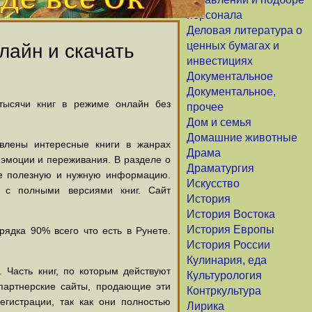
персонала
Деловая литература о
ценных бумагах и
лайн и скачать
инвестициях
Документальное
Документальное,
 тысячи книг в режиме онлайн без
прочее
Дом и семья
Домашние животные
авлены интересные книги в жанрах
Драма
х эмоции и переживания. В разделе о
Драматургия
щие полезную и нужную информацию.
Искусство
й с полными версиями книг. Сайт
История
История Востока
История Европы
ядка 90% всего что есть в Рунете.
История России
Кулинария, еда
 Часть книг, по которым действуют
Культурология
партнерские сайты, продающие эти
Контркультура
егистрации, так как они полностью
Лирика