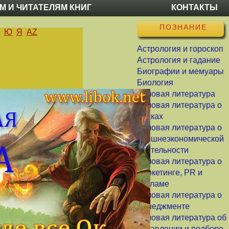
М И ЧИТАТЕЛЯМ КНИГ
КОНТАКТЫ
ПОЗНАНИЕ
Ю
Я
AZ
Астрология и гороскоп
Астрология и гадание
Биографии и мемуары
Биология
Деловая литература
Деловая литература о
банках
Деловая литература о
внешнеэкономической
деятельности
Деловая литература о
маркетинге, PR и
рекламе
Деловая литература о
менеджменте
Деловая литература об
управлении и подборе