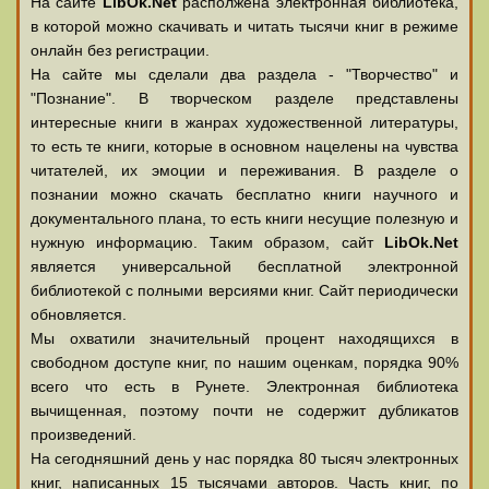
На сайте
LibOk.Net
располжена электронная библиотека,
в которой можно скачивать и читать тысячи книг в режиме
онлайн без регистрации.
На сайте мы сделали два раздела - "Творчество" и
"Познание". В творческом разделе представлены
интересные книги в жанрах художественной литературы,
то есть те книги, которые в основном нацелены на чувства
читателей, их эмоции и переживания. В разделе о
познании можно скачать бесплатно книги научного и
документального плана, то есть книги несущие полезную и
нужную информацию. Таким образом, сайт
LibOk.Net
является универсальной бесплатной электронной
библиотекой с полными версиями книг. Сайт периодически
обновляется.
Мы охватили значительный процент находящихся в
свободном доступе книг, по нашим оценкам, порядка 90%
всего что есть в Рунете. Электронная библиотека
вычищенная, поэтому почти не содержит дубликатов
произведений.
На сегодняшний день у нас порядка 80 тысяч электронных
книг, написанных 15 тысячами авторов. Часть книг, по