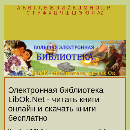
А
Б
В
Г
Д
Е
Ж
З
И
Й
К
Л
М
Н
О
П
Р
С
Т
У
Ф
Х
Ц
Ч
Ш
Щ
Э
Ю
Я
AZ
Электронная библиотека
LibOk.Net - читать книги
онлайн и скачать книги
бесплатно