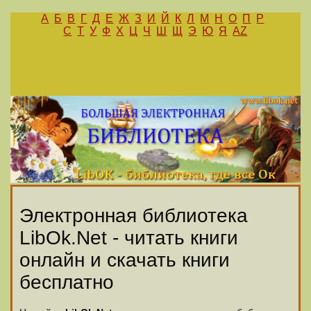
А
Б
В
Г
Д
Е
Ж
З
И
Й
К
Л
М
Н
О
П
Р
С
Т
У
Ф
Х
Ц
Ч
Ш
Щ
Э
Ю
Я
AZ
Электронная библиотека
LibOk.Net - читать книги
онлайн и скачать книги
бесплатно