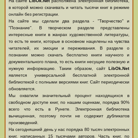
На сайте
LibOk.Net
располжена электронная библиотека,
в которой можно скачивать и читать тысячи книг в режиме
онлайн без регистрации.
На сайте мы сделали два раздела - "Творчество" и
"Познание". В творческом разделе представлены
интересные книги в жанрах художественной литературы,
то есть те книги, которые в основном нацелены на чувства
читателей, их эмоции и переживания. В разделе о
познании можно скачать бесплатно книги научного и
документального плана, то есть книги несущие полезную и
нужную информацию. Таким образом, сайт
LibOk.Net
является универсальной бесплатной электронной
библиотекой с полными версиями книг. Сайт периодически
обновляется.
Мы охватили значительный процент находящихся в
свободном доступе книг, по нашим оценкам, порядка 90%
всего что есть в Рунете. Электронная библиотека
вычищенная, поэтому почти не содержит дубликатов
произведений.
На сегодняшний день у нас порядка 80 тысяч электронных
книг, написанных 15 тысячами авторов. Часть книг, по