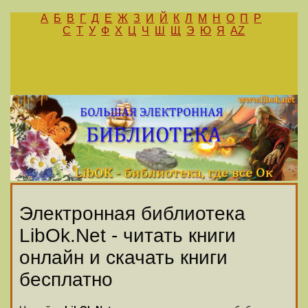
А
Б
В
Г
Д
Е
Ж
З
И
Й
К
Л
М
Н
О
П
Р
С
Т
У
Ф
Х
Ц
Ч
Ш
Щ
Э
Ю
Я
AZ
Электронная библиотека
LibOk.Net - читать книги
онлайн и скачать книги
бесплатно