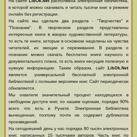
На сайте
LibOk.Net
располжена электронная библиотека,
в которой можно скачивать и читать тысячи книг в режиме
онлайн без регистрации.
На сайте мы сделали два раздела - "Творчество" и
"Познание". В творческом разделе представлены
интересные книги в жанрах художественной литературы,
то есть те книги, которые в основном нацелены на чувства
читателей, их эмоции и переживания. В разделе о
познании можно скачать бесплатно книги научного и
документального плана, то есть книги несущие полезную и
нужную информацию. Таким образом, сайт
LibOk.Net
является универсальной бесплатной электронной
библиотекой с полными версиями книг. Сайт периодически
обновляется.
Мы охватили значительный процент находящихся в
свободном доступе книг, по нашим оценкам, порядка 90%
всего что есть в Рунете. Электронная библиотека
вычищенная, поэтому почти не содержит дубликатов
произведений.
На сегодняшний день у нас порядка 80 тысяч электронных
книг, написанных 15 тысячами авторов. Часть книг, по