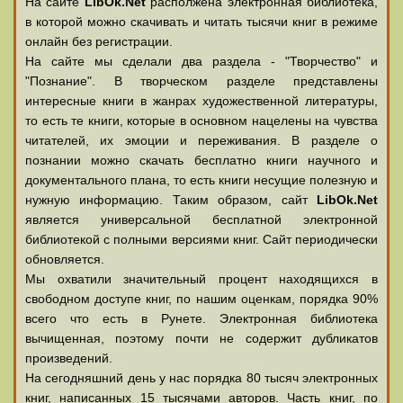
На сайте
LibOk.Net
располжена электронная библиотека,
в которой можно скачивать и читать тысячи книг в режиме
онлайн без регистрации.
На сайте мы сделали два раздела - "Творчество" и
"Познание". В творческом разделе представлены
интересные книги в жанрах художественной литературы,
то есть те книги, которые в основном нацелены на чувства
читателей, их эмоции и переживания. В разделе о
познании можно скачать бесплатно книги научного и
документального плана, то есть книги несущие полезную и
нужную информацию. Таким образом, сайт
LibOk.Net
является универсальной бесплатной электронной
библиотекой с полными версиями книг. Сайт периодически
обновляется.
Мы охватили значительный процент находящихся в
свободном доступе книг, по нашим оценкам, порядка 90%
всего что есть в Рунете. Электронная библиотека
вычищенная, поэтому почти не содержит дубликатов
произведений.
На сегодняшний день у нас порядка 80 тысяч электронных
книг, написанных 15 тысячами авторов. Часть книг, по