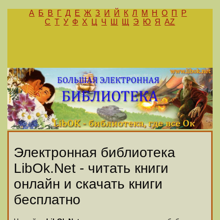
А
Б
В
Г
Д
Е
Ж
З
И
Й
К
Л
М
Н
О
П
Р
С
Т
У
Ф
Х
Ц
Ч
Ш
Щ
Э
Ю
Я
AZ
Электронная библиотека
LibOk.Net - читать книги
онлайн и скачать книги
бесплатно