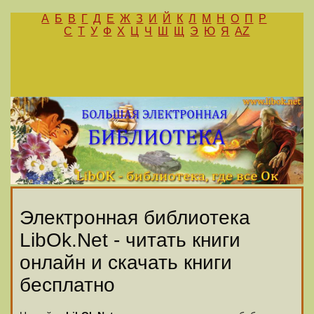
А
Б
В
Г
Д
Е
Ж
З
И
Й
К
Л
М
Н
О
П
Р
С
Т
У
Ф
Х
Ц
Ч
Ш
Щ
Э
Ю
Я
AZ
Электронная библиотека
LibOk.Net - читать книги
онлайн и скачать книги
бесплатно