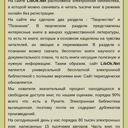
На сайте
LibOk.Net
располжена электронная библиотека,
в которой можно скачивать и читать тысячи книг в режиме
онлайн без регистрации.
На сайте мы сделали два раздела - "Творчество" и
"Познание". В творческом разделе представлены
интересные книги в жанрах художественной литературы,
то есть те книги, которые в основном нацелены на чувства
читателей, их эмоции и переживания. В разделе о
познании можно скачать бесплатно книги научного и
документального плана, то есть книги несущие полезную и
нужную информацию. Таким образом, сайт
LibOk.Net
является универсальной бесплатной электронной
библиотекой с полными версиями книг. Сайт периодически
обновляется.
Мы охватили значительный процент находящихся в
свободном доступе книг, по нашим оценкам, порядка 90%
всего что есть в Рунете. Электронная библиотека
вычищенная, поэтому почти не содержит дубликатов
произведений.
На сегодняшний день у нас порядка 80 тысяч электронных
книг, написанных 15 тысячами авторов. Часть книг, по