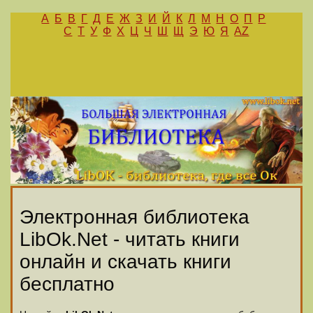
А
Б
В
Г
Д
Е
Ж
З
И
Й
К
Л
М
Н
О
П
Р
С
Т
У
Ф
Х
Ц
Ч
Ш
Щ
Э
Ю
Я
AZ
Электронная библиотека
LibOk.Net - читать книги
онлайн и скачать книги
бесплатно