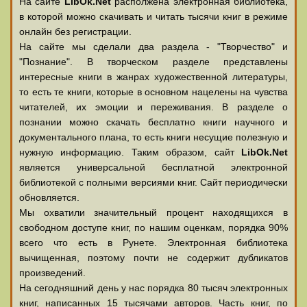
На сайте
LibOk.Net
располжена электронная библиотека,
в которой можно скачивать и читать тысячи книг в режиме
онлайн без регистрации.
На сайте мы сделали два раздела - "Творчество" и
"Познание". В творческом разделе представлены
интересные книги в жанрах художественной литературы,
то есть те книги, которые в основном нацелены на чувства
читателей, их эмоции и переживания. В разделе о
познании можно скачать бесплатно книги научного и
документального плана, то есть книги несущие полезную и
нужную информацию. Таким образом, сайт
LibOk.Net
является универсальной бесплатной электронной
библиотекой с полными версиями книг. Сайт периодически
обновляется.
Мы охватили значительный процент находящихся в
свободном доступе книг, по нашим оценкам, порядка 90%
всего что есть в Рунете. Электронная библиотека
вычищенная, поэтому почти не содержит дубликатов
произведений.
На сегодняшний день у нас порядка 80 тысяч электронных
книг, написанных 15 тысячами авторов. Часть книг, по