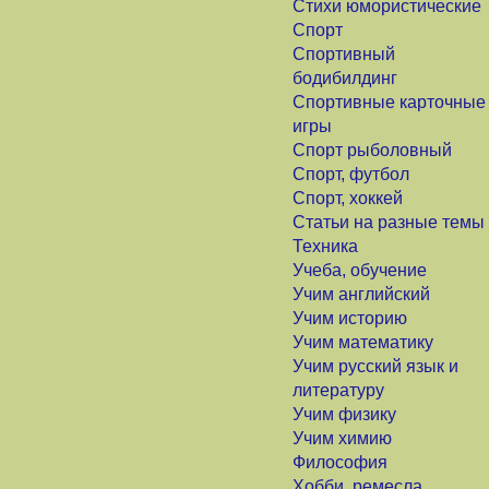
Стихи юмористические
Спорт
Спортивный
бодибилдинг
Спортивные карточные
игры
Спорт рыболовный
Спорт, футбол
Спорт, хоккей
Статьи на разные темы
Техника
Учеба, обучение
Учим английский
Учим историю
Учим математику
Учим русский язык и
литературу
Учим физику
Учим химию
Философия
Хобби, ремесла