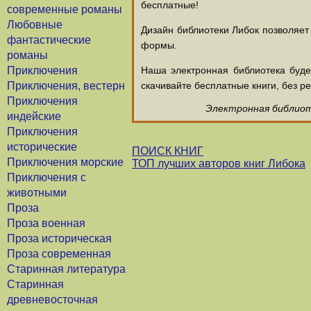
бесплатные!
современные романы
Любовные
Дизайн библиотеки Либок позволяет
фантастические
формы.
романы
Приключения
Наша электронная библиотека буд
Приключения, вестерн
скачивайте бесплатные книги, без ре
Приключения
Электронная библиоте
индейские
Приключения
исторические
ПОИСК КНИГ
Приключения морские
ТОП лучших авторов книг Либока
Приключения с
животными
Проза
Проза военная
Проза историческая
Проза современная
Старинная литература
Старинная
древневосточная