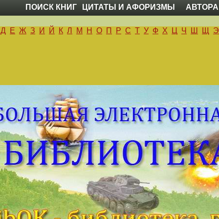
ПОИСК КНИГ
ЦИТАТЫ И АФОРИЗМЫ
АВТОРА
Д
Е
Ж
З
И
Й
К
Л
М
Н
О
П
Р
С
Т
У
Ф
Х
Ц
Ч
Ш
Щ
Э