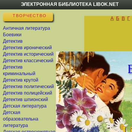
ЭЛЕКТРОННАЯ БИБЛИОТЕКА LIBOK.NET
ТВОРЧЕСТВО
А
Б
В
Г
Античная литература
Боевики
Детектив
Детектив иронический
Детектив исторический
Детектив классический
Детектив
криминальный
Детектив крутой
Детектив политический
Детектив полицейский
Детектив шпионский
Детская литература
Детская
образовательна
литература
Детская остросюжетная