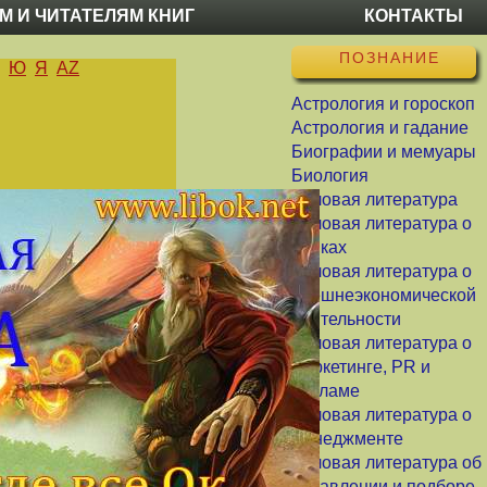
М И ЧИТАТЕЛЯМ КНИГ
КОНТАКТЫ
ПОЗНАНИЕ
Ю
Я
AZ
Астрология и гороскоп
Астрология и гадание
Биографии и мемуары
Биология
Деловая литература
Деловая литература о
банках
Деловая литература о
внешнеэкономической
деятельности
Деловая литература о
маркетинге, PR и
рекламе
Деловая литература о
менеджменте
Деловая литература об
управлении и подборе