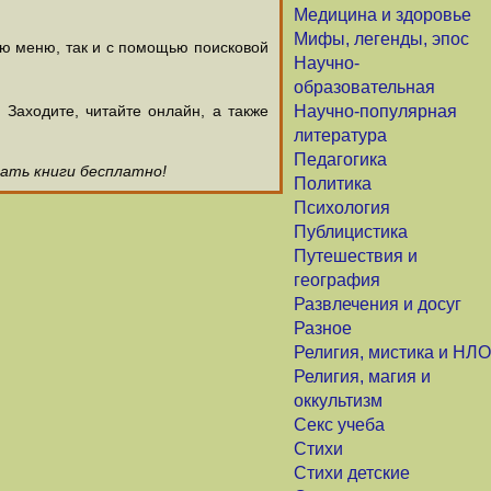
Медицина и здоровье
Мифы, легенды, эпос
ью меню, так и с помощью поисковой
Научно-
образовательная
аходите, читайте онлайн, а также
Научно-популярная
литература
Педагогика
чать книги бесплатно!
Политика
Психология
Публицистика
Путешествия и
география
Развлечения и досуг
Разное
Религия, мистика и НЛО
Религия, магия и
оккультизм
Секс учеба
Стихи
Стихи детские