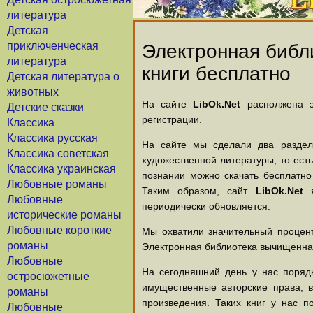
литература
Детская
приключенческая
Электронная библи
литература
книги бесплатно
Детская литература о
животных
На сайте
LibOk.Net
располжена эл
Детские сказки
регистрации.
Классика
Классика русская
На сайте мы сделали два раздела
Классика советская
художественной литературы, то есть
Классика украинская
познании можно скачать бесплатно
Любовные романы
Таким образом, сайт
LibOk.Net
я
Любовные
периодически обновляется.
исторические романы
Любовные короткие
Мы охватили значительный процент
романы
Электронная библиотека вычищенная
Любовные
На сегодняшний день у нас порядк
остросюжетные
имущественные авторские права, 
романы
произведения. Таких книг у нас п
Любовные