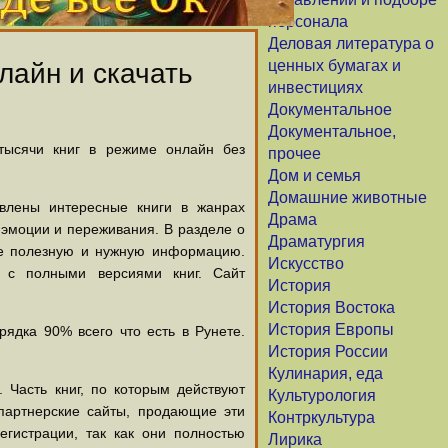
персонала
Деловая литература о
ценных бумагах и
лайн и скачать
инвестициях
Документальное
Документальное,
 тысячи книг в режиме онлайн без
прочее
Дом и семья
Домашние животные
авлены интересные книги в жанрах
Драма
х эмоции и переживания. В разделе о
Драматургия
щие полезную и нужную информацию.
Искусство
й с полными версиями книг. Сайт
История
История Востока
История Европы
ядка 90% всего что есть в Рунете.
История России
Кулинария, еда
 Часть книг, по которым действуют
Культурология
партнерские сайты, продающие эти
Контркультура
егистрации, так как они полностью
Лирика