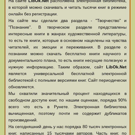
На сайте
LibOk.Net
располжена электронная библиотека,
в которой можно скачивать и читать тысячи книг в режиме
онлайн без регистрации.
На сайте мы сделали два раздела - "Творчество" и
"Познание". В творческом разделе представлены
интересные книги в жанрах художественной литературы,
то есть те книги, которые в основном нацелены на чувства
читателей, их эмоции и переживания. В разделе о
познании можно скачать бесплатно книги научного и
документального плана, то есть книги несущие полезную и
нужную информацию. Таким образом, сайт
LibOk.Net
является универсальной бесплатной электронной
библиотекой с полными версиями книг. Сайт периодически
обновляется.
Мы охватили значительный процент находящихся в
свободном доступе книг, по нашим оценкам, порядка 90%
всего что есть в Рунете. Электронная библиотека
вычищенная, поэтому почти не содержит дубликатов
произведений.
На сегодняшний день у нас порядка 80 тысяч электронных
книг, написанных 15 тысячами авторов. Часть книг, по