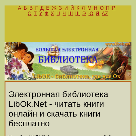
А
Б
В
Г
Д
Е
Ж
З
И
Й
К
Л
М
Н
О
П
Р
С
Т
У
Ф
Х
Ц
Ч
Ш
Щ
Э
Ю
Я
AZ
Электронная библиотека
LibOk.Net - читать книги
онлайн и скачать книги
бесплатно