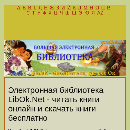
А
Б
В
Г
Д
Е
Ж
З
И
Й
К
Л
М
Н
О
П
Р
С
Т
У
Ф
Х
Ц
Ч
Ш
Щ
Э
Ю
Я
AZ
Электронная библиотека
LibOk.Net - читать книги
онлайн и скачать книги
бесплатно