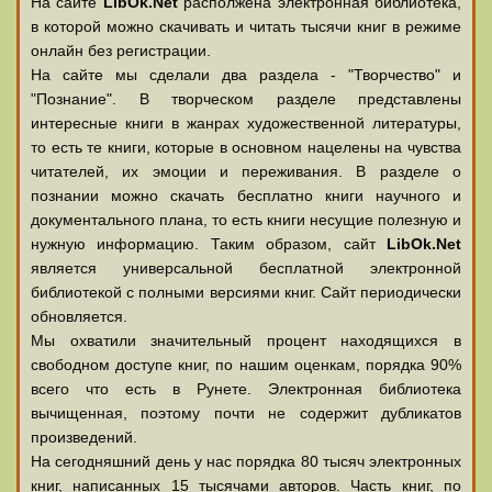
На сайте
LibOk.Net
располжена электронная библиотека,
в которой можно скачивать и читать тысячи книг в режиме
онлайн без регистрации.
На сайте мы сделали два раздела - "Творчество" и
"Познание". В творческом разделе представлены
интересные книги в жанрах художественной литературы,
то есть те книги, которые в основном нацелены на чувства
читателей, их эмоции и переживания. В разделе о
познании можно скачать бесплатно книги научного и
документального плана, то есть книги несущие полезную и
нужную информацию. Таким образом, сайт
LibOk.Net
является универсальной бесплатной электронной
библиотекой с полными версиями книг. Сайт периодически
обновляется.
Мы охватили значительный процент находящихся в
свободном доступе книг, по нашим оценкам, порядка 90%
всего что есть в Рунете. Электронная библиотека
вычищенная, поэтому почти не содержит дубликатов
произведений.
На сегодняшний день у нас порядка 80 тысяч электронных
книг, написанных 15 тысячами авторов. Часть книг, по