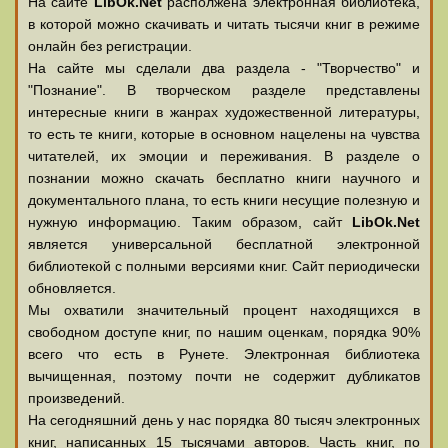
На сайте
LibOk.Net
располжена электронная библиотека,
в которой можно скачивать и читать тысячи книг в режиме
онлайн без регистрации.
На сайте мы сделали два раздела - "Творчество" и
"Познание". В творческом разделе представлены
интересные книги в жанрах художественной литературы,
то есть те книги, которые в основном нацелены на чувства
читателей, их эмоции и переживания. В разделе о
познании можно скачать бесплатно книги научного и
документального плана, то есть книги несущие полезную и
нужную информацию. Таким образом, сайт
LibOk.Net
является универсальной бесплатной электронной
библиотекой с полными версиями книг. Сайт периодически
обновляется.
Мы охватили значительный процент находящихся в
свободном доступе книг, по нашим оценкам, порядка 90%
всего что есть в Рунете. Электронная библиотека
вычищенная, поэтому почти не содержит дубликатов
произведений.
На сегодняшний день у нас порядка 80 тысяч электронных
книг, написанных 15 тысячами авторов. Часть книг, по