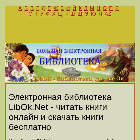
А
Б
В
Г
Д
Е
Ж
З
И
Й
К
Л
М
Н
О
П
Р
С
Т
У
Ф
Х
Ц
Ч
Ш
Щ
Э
Ю
Я
AZ
Электронная библиотека
LibOk.Net - читать книги
онлайн и скачать книги
бесплатно