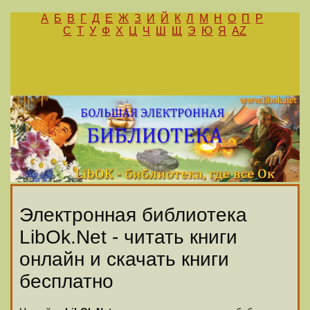
А
Б
В
Г
Д
Е
Ж
З
И
Й
К
Л
М
Н
О
П
Р
С
Т
У
Ф
Х
Ц
Ч
Ш
Щ
Э
Ю
Я
AZ
Электронная библиотека
LibOk.Net - читать книги
онлайн и скачать книги
бесплатно