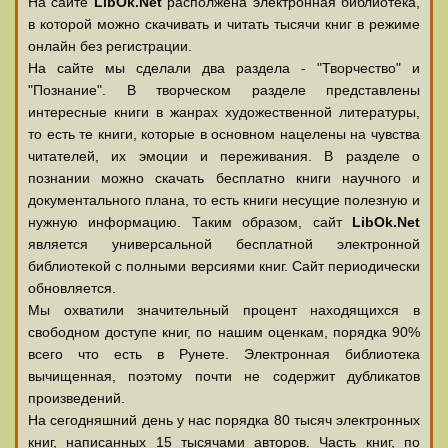
На сайте
LibOk.Net
располжена электронная библиотека,
в которой можно скачивать и читать тысячи книг в режиме
онлайн без регистрации.
На сайте мы сделали два раздела - "Творчество" и
"Познание". В творческом разделе представлены
интересные книги в жанрах художественной литературы,
то есть те книги, которые в основном нацелены на чувства
читателей, их эмоции и переживания. В разделе о
познании можно скачать бесплатно книги научного и
документального плана, то есть книги несущие полезную и
нужную информацию. Таким образом, сайт
LibOk.Net
является универсальной бесплатной электронной
библиотекой с полными версиями книг. Сайт периодически
обновляется.
Мы охватили значительный процент находящихся в
свободном доступе книг, по нашим оценкам, порядка 90%
всего что есть в Рунете. Электронная библиотека
вычищенная, поэтому почти не содержит дубликатов
произведений.
На сегодняшний день у нас порядка 80 тысяч электронных
книг, написанных 15 тысячами авторов. Часть книг, по