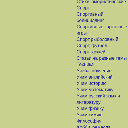
Стихи юмористические
Спорт
Спортивный
бодибилдинг
Спортивные карточные
игры
Спорт рыболовный
Спорт, футбол
Спорт, хоккей
Статьи на разные темы
Техника
Учеба, обучение
Учим английский
Учим историю
Учим математику
Учим русский язык и
литературу
Учим физику
Учим химию
Философия
Хобби, ремесла