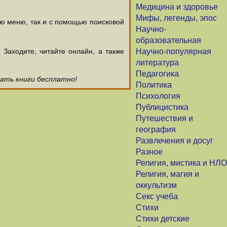
Медицина и здоровье
Мифы, легенды, эпос
ью меню, так и с помощью поисковой
Научно-
образовательная
аходите, читайте онлайн, а также
Научно-популярная
литература
Педагогика
чать книги бесплатно!
Политика
Психология
Публицистика
Путешествия и
география
Развлечения и досуг
Разное
Религия, мистика и НЛО
Религия, магия и
оккультизм
Секс учеба
Стихи
Стихи детские