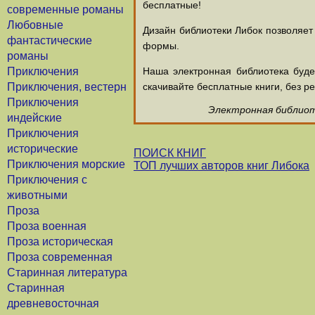
бесплатные!
современные романы
Любовные
Дизайн библиотеки Либок позволяет
фантастические
формы.
романы
Приключения
Наша электронная библиотека буд
Приключения, вестерн
скачивайте бесплатные книги, без ре
Приключения
Электронная библиоте
индейские
Приключения
исторические
ПОИСК КНИГ
Приключения морские
ТОП лучших авторов книг Либока
Приключения с
животными
Проза
Проза военная
Проза историческая
Проза современная
Старинная литература
Старинная
древневосточная