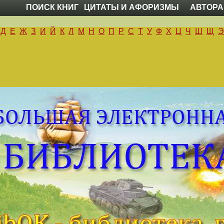
ПОИСК КНИГ
ЦИТАТЫ И АФОРИЗМЫ
АВТОРА
Д
Е
Ж
З
И
Й
К
Л
М
Н
О
П
Р
С
Т
У
Ф
Х
Ц
Ч
Ш
Щ
Э