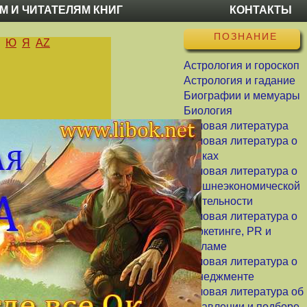
М И ЧИТАТЕЛЯМ КНИГ
КОНТАКТЫ
ПОЗНАНИЕ
Ю
Я
AZ
Астрология и гороскоп
Астрология и гадание
Биографии и мемуары
Биология
Деловая литература
Деловая литература о
банках
Деловая литература о
внешнеэкономической
деятельности
Деловая литература о
маркетинге, PR и
рекламе
Деловая литература о
менеджменте
Деловая литература об
управлении и подборе