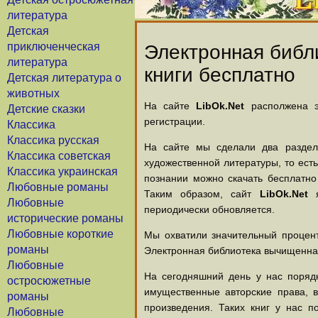
литература
Детская
приключенческая
Электронная библи
литература
книги бесплатно
Детская литература о
животных
На сайте
LibOk.Net
располжена эл
Детские сказки
регистрации.
Классика
Классика русская
На сайте мы сделали два раздела
Классика советская
художественной литературы, то есть
Классика украинская
познании можно скачать бесплатно
Любовные романы
Таким образом, сайт
LibOk.Net
я
Любовные
периодически обновляется.
исторические романы
Любовные короткие
Мы охватили значительный процент
романы
Электронная библиотека вычищенная
Любовные
На сегодняшний день у нас порядк
остросюжетные
имущественные авторские права, 
романы
произведения. Таких книг у нас п
Любовные