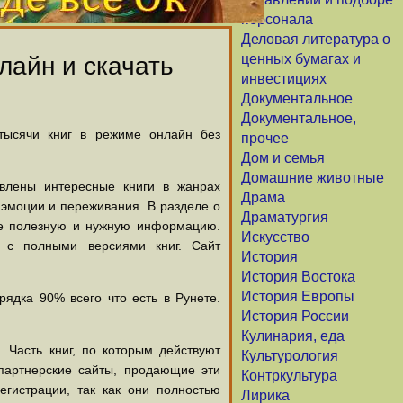
персонала
Деловая литература о
ценных бумагах и
лайн и скачать
инвестициях
Документальное
Документальное,
 тысячи книг в режиме онлайн без
прочее
Дом и семья
Домашние животные
авлены интересные книги в жанрах
Драма
х эмоции и переживания. В разделе о
Драматургия
щие полезную и нужную информацию.
Искусство
й с полными версиями книг. Сайт
История
История Востока
История Европы
ядка 90% всего что есть в Рунете.
История России
Кулинария, еда
 Часть книг, по которым действуют
Культурология
партнерские сайты, продающие эти
Контркультура
егистрации, так как они полностью
Лирика