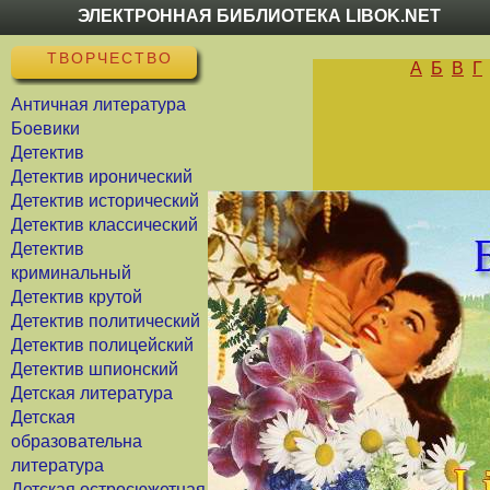
ЭЛЕКТРОННАЯ БИБЛИОТЕКА LIBOK.NET
ТВОРЧЕСТВО
А
Б
В
Г
Античная литература
Боевики
Детектив
Детектив иронический
Детектив исторический
Детектив классический
Детектив
криминальный
Детектив крутой
Детектив политический
Детектив полицейский
Детектив шпионский
Детская литература
Детская
образовательна
литература
Детская остросюжетная