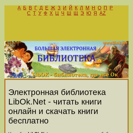
А
Б
В
Г
Д
Е
Ж
З
И
Й
К
Л
М
Н
О
П
Р
С
Т
У
Ф
Х
Ц
Ч
Ш
Щ
Э
Ю
Я
AZ
Электронная библиотека
LibOk.Net - читать книги
онлайн и скачать книги
бесплатно