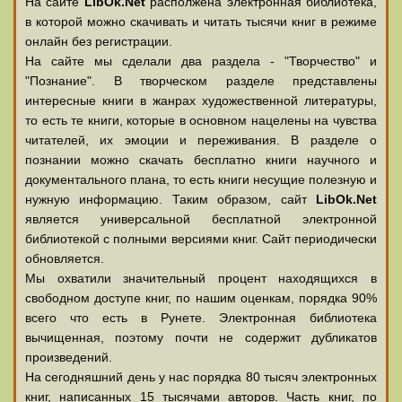
На сайте
LibOk.Net
располжена электронная библиотека,
в которой можно скачивать и читать тысячи книг в режиме
онлайн без регистрации.
На сайте мы сделали два раздела - "Творчество" и
"Познание". В творческом разделе представлены
интересные книги в жанрах художественной литературы,
то есть те книги, которые в основном нацелены на чувства
читателей, их эмоции и переживания. В разделе о
познании можно скачать бесплатно книги научного и
документального плана, то есть книги несущие полезную и
нужную информацию. Таким образом, сайт
LibOk.Net
является универсальной бесплатной электронной
библиотекой с полными версиями книг. Сайт периодически
обновляется.
Мы охватили значительный процент находящихся в
свободном доступе книг, по нашим оценкам, порядка 90%
всего что есть в Рунете. Электронная библиотека
вычищенная, поэтому почти не содержит дубликатов
произведений.
На сегодняшний день у нас порядка 80 тысяч электронных
книг, написанных 15 тысячами авторов. Часть книг, по