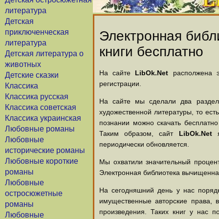
литература
Детская
приключенческая
Электронная библи
литература
книги бесплатно
Детская литература о
животных
На сайте
LibOk.Net
располжена эл
Детские сказки
регистрации.
Классика
Классика русская
На сайте мы сделали два раздела
Классика советская
художественной литературы, то есть
Классика украинская
познании можно скачать бесплатно
Любовные романы
Таким образом, сайт
LibOk.Net
я
Любовные
периодически обновляется.
исторические романы
Любовные короткие
Мы охватили значительный процент
романы
Электронная библиотека вычищенная
Любовные
На сегодняшний день у нас порядк
остросюжетные
имущественные авторские права, 
романы
произведения. Таких книг у нас п
Любовные