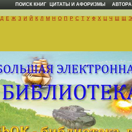
ПОИСК КНИГ
ЦИТАТЫ И АФОРИЗМЫ
АВТОРА
Д
Е
Ж
З
И
Й
К
Л
М
Н
О
П
Р
С
Т
У
Ф
Х
Ц
Ч
Ш
Щ
Э