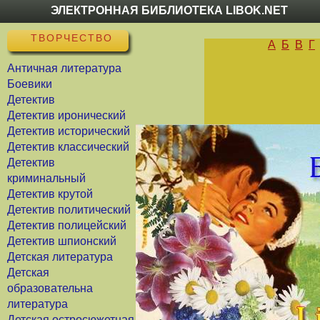
ЭЛЕКТРОННАЯ БИБЛИОТЕКА LIBOK.NET
ТВОРЧЕСТВО
А
Б
В
Г
Античная литература
Боевики
Детектив
Детектив иронический
Детектив исторический
Детектив классический
Детектив
криминальный
Детектив крутой
Детектив политический
Детектив полицейский
Детектив шпионский
Детская литература
Детская
образовательна
литература
Детская остросюжетная