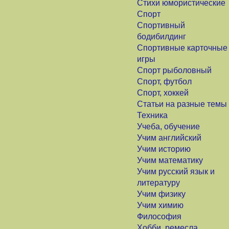
Стихи юмористические
Спорт
Спортивный
бодибилдинг
Спортивные карточные
игры
Спорт рыболовный
Спорт, футбол
Спорт, хоккей
Статьи на разные темы
Техника
Учеба, обучение
Учим английский
Учим историю
Учим математику
Учим русский язык и
литературу
Учим физику
Учим химию
Философия
Хобби, ремесла