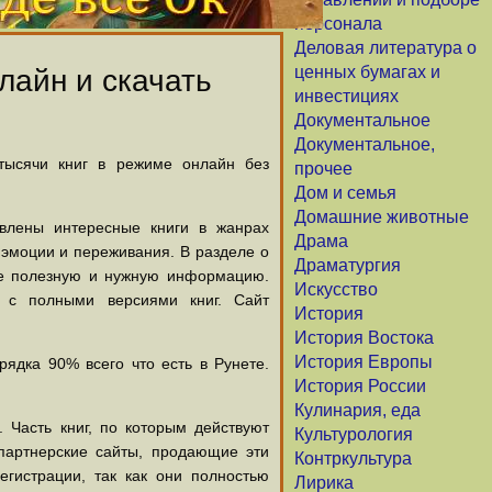
персонала
Деловая литература о
ценных бумагах и
лайн и скачать
инвестициях
Документальное
Документальное,
 тысячи книг в режиме онлайн без
прочее
Дом и семья
Домашние животные
авлены интересные книги в жанрах
Драма
х эмоции и переживания. В разделе о
Драматургия
щие полезную и нужную информацию.
Искусство
й с полными версиями книг. Сайт
История
История Востока
История Европы
ядка 90% всего что есть в Рунете.
История России
Кулинария, еда
 Часть книг, по которым действуют
Культурология
партнерские сайты, продающие эти
Контркультура
егистрации, так как они полностью
Лирика