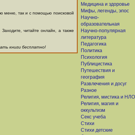
Медицина и здоровье
Мифы, легенды, эпос
ью меню, так и с помощью поисковой
Научно-
образовательная
аходите, читайте онлайн, а также
Научно-популярная
литература
Педагогика
чать книги бесплатно!
Политика
Психология
Публицистика
Путешествия и
география
Развлечения и досуг
Разное
Религия, мистика и НЛО
Религия, магия и
оккультизм
Секс учеба
Стихи
Стихи детские