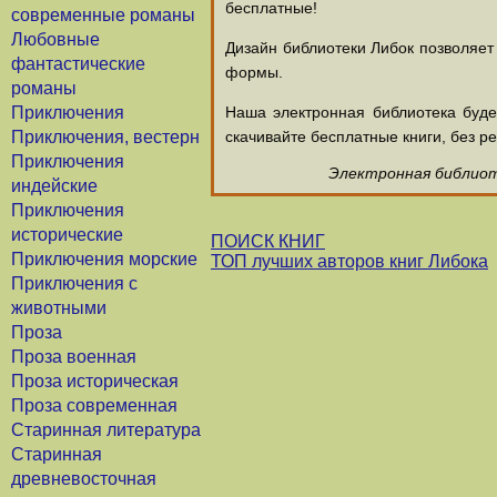
бесплатные!
современные романы
Любовные
Дизайн библиотеки Либок позволяет
фантастические
формы.
романы
Приключения
Наша электронная библиотека буд
Приключения, вестерн
скачивайте бесплатные книги, без ре
Приключения
Электронная библиоте
индейские
Приключения
исторические
ПОИСК КНИГ
Приключения морские
ТОП лучших авторов книг Либока
Приключения с
животными
Проза
Проза военная
Проза историческая
Проза современная
Старинная литература
Старинная
древневосточная