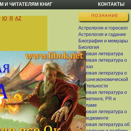
М И ЧИТАТЕЛЯМ КНИГ
КОНТАКТЫ
ПОЗНАНИЕ
Ю
Я
AZ
Астрология и гороскоп
Астрология и гадание
Биографии и мемуары
Биология
Деловая литература
Деловая литература о
банках
Деловая литература о
внешнеэкономической
деятельности
Деловая литература о
маркетинге, PR и
рекламе
Деловая литература о
менеджменте
Деловая литература об
управлении и подборе