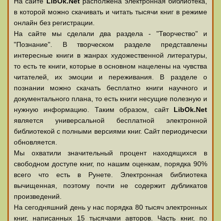
На сайте
LibOk.Net
располжена электронная библиотека,
в которой можно скачивать и читать тысячи книг в режиме
онлайн без регистрации.
На сайте мы сделали два раздела - "Творчество" и
"Познание". В творческом разделе представлены
интересные книги в жанрах художественной литературы,
то есть те книги, которые в основном нацелены на чувства
читателей, их эмоции и переживания. В разделе о
познании можно скачать бесплатно книги научного и
документального плана, то есть книги несущие полезную и
нужную информацию. Таким образом, сайт
LibOk.Net
является универсальной бесплатной электронной
библиотекой с полными версиями книг. Сайт периодически
обновляется.
Мы охватили значительный процент находящихся в
свободном доступе книг, по нашим оценкам, порядка 90%
всего что есть в Рунете. Электронная библиотека
вычищенная, поэтому почти не содержит дубликатов
произведений.
На сегодняшний день у нас порядка 80 тысяч электронных
книг, написанных 15 тысячами авторов. Часть книг, по