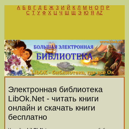
А
Б
В
Г
Д
Е
Ж
З
И
Й
К
Л
М
Н
О
П
Р
С
Т
У
Ф
Х
Ц
Ч
Ш
Щ
Э
Ю
Я
AZ
Электронная библиотека
LibOk.Net - читать книги
онлайн и скачать книги
бесплатно